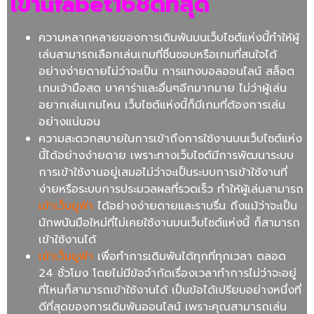
เข้าufabet168ดีที่สุด
ความหลากหลายของการเดิมพันบนเว็บไซต์แห่งนี้ทำให้ผู้
เล่นสามารถเลือกเล่นเกมที่ชื่นชอบหรือเกมที่สนใจได้
อย่างง่ายดายไม่ว่าจะเป็น การแทงบอลออนไลน์ สล็อต
เกมเจ้ามือสด บาคาร่าและอื่นๆอีกมากมาย ไม่ว่าผู้เล่น
อยากเล่นเกมไหน เว็บไซต์แห่งนี้ก็มีเกมที่ต้องการเล่น
อย่างแน่นอน
ความสะดวกสบายในการเข้าถึงการใช้งานบนเว็บไซต์แห่ง
นี้ได้อย่างง่ายดาย เพราะทางเว็บไซต์มีการพัฒนาระบบ
การเข้าใช้งานอยู่เสมอไม่ว่าจะเป็นระบบการเข้าใช้งานที่
ง่ายหรือระบบการประมวลผลที่รวดเร็ว ทำให้ผู้เล่นสามารถ
เข้าเว็บยูฟ่า
ได้อย่างง่ายดายและราบรื่น ถึงแม้ว่าจะเป็น
นักพนันมือใหม่ที่ไม่เคยใช้งานบนเว็บไซต์แห่งนี้ ก็สามารถ
เข้าใช้งานได้
เข้าเว็บยูฟ่า
เพื่อทำการเดิมพันได้ทุกที่ทุกเวลา ตลอด
24 ชั่วโมง โดยไม่มีข้อจำกัดเรื่องเวลาทำการไม่ว่าจะอยู่
ที่ไหนก็สามารถเข้าใช้งานได้
เป็นข้อได้เปรียบอย่างหนึ่งที่
ดีที่สุดของการเดิมพันออนไลน์ เพราะคุณสามารถเล่น