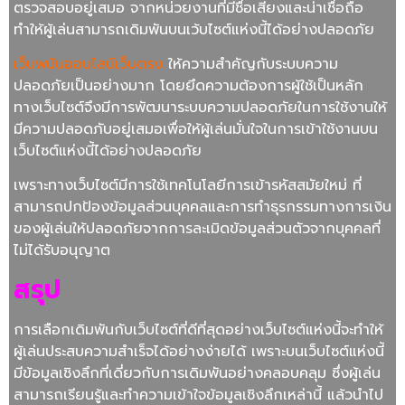
ตรวจสอบอยู่เสมอ จากหน่วยงานที่มีชื่อเสียงและน่าเชื่อถือ
ทำให้ผู้เล่นสามารถเดิมพันบนเว้บไซต์แห่งนี้ได้อย่างปลอดภัย
เว็บพนันออนไลน์เว็บตรง
ให้ความสำคัญกับระบบความ
ปลอดภัยเป็นอย่างมาก โดยยึดความต้องการผู้ใช้เป็นหลัก
ทางเว็บไซต์จึงมีการพัฒนาระบบความปลอดภัยในการใช้งานให้
มีความปลอดภับอยู่เสมอเพื่อให้ผู้เล่นมั่นใจในการเข้าใช้งานบน
เว็บไซต์แห่งนี้ได้อย่างปลอดภัย
เพราะทางเว็บไซต์มีการใช้เทคโนโลยีการเข้ารหัสสมัยใหม่ ที่
สามารถปกป้องข้อมูลส่วนบุคคลและการทำธุรกรรมทางการเงิน
ของผู้เล่นให้ปลอดภัยจากการละเมิดข้อมูลส่วนตัวจากบุคคลที่
ไม่ได้รับอนุญาต
สรุป
การเลือกเดิมพันกับเว็บไซต์ที่ดีที่สุดอย่างเว็บไซต์แห่งนี้จะทำให้
ผู้เล่นประสบความสำเร็จได้อย่างง่ายได้ เพราะบนเว็บไซต์แห่งนี้
มีข้อมูลเชิงลึกที่เดี่ยวกับการเดิมพันอย่างคลอบคลุม ซึ่งผู้เล่น
สามารถเรียนรู้และทำความเข้าใจข้อมูลเชิงลึกเหล่านี้ แล้วนำไป