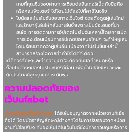
เกมที่คุณชื่นชอบผ่านการเชื่อมต่ออินเทอร์เน็ตกับมือถือ
หรือคอมพิวเตอร์ ได้โดยไม่ต้องไปที่คาสิโนจริง
โบนัสและโปรโมชั่นของทางเว็บไซต์ ช่วยดึงดูดผู้เล่นใหม่
และรักษาผู้เล่นให้กลับมาเล่นซ้ำเพราะเป็นข้อเสนอที่น่า
สนใจ การติดตามการอัปเดตโปรโมชั่นเหล่านี้โดยการเปิด
การแจ้งเตือนเมื่อมีการอัปเดตข้อเสนอใหม่ๆ จะทำให้ผู้เล่น
ได้เปรียบมากกว่าผู้เล่นอื่น เนื่องจากโปรโมชั่นเหล่านี้
สามารถสร้างโอกาสทำกำไรได้ดีทีเดียว
แต่ก็ควรศึกษาและทำความเข้าใจเกี่ยวกับข้อกำหนดหรือ
เงื่อนไขต่างๆของโปรโมชั่นให้ดีก่อน เพื่อนำไปใช้ให้เหมาะและ
เกิดประโยชน์สูงสุดในการเดิมพัน
ความปลอดภัยของ
เว็บufabet
เว็บพนันออนไลน์เว็บตรง
ได้รับใบอนุญาตจากหน่วยงานที่เชื่อ
ถือได้ โดยมีตราสัญลักษณ์ต่างๆที่ได้รับการรับรองจากหน่วย
งานที่มีชื่อเสียง ที่มองเห็นได้ในเว็บไซต์ซึ่งมีการควบคุมหรือการ