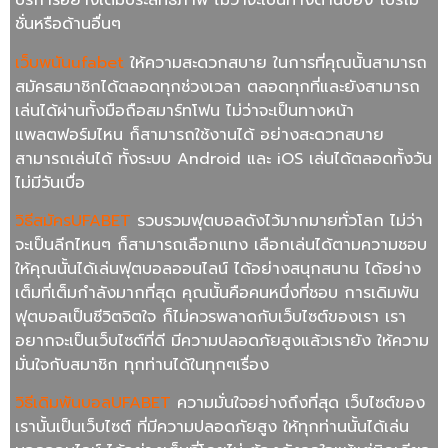
บริการอย่างเต็มประสิทธิภาพ ไม่ว่าจะเป็นทางด้านของ โปรโม
ชั่นหรือด้านอื่นๆ
เว็บพนันufabet
ให้ความสะดวกสบาย ในการที่คุณนั้นสามารถ
สมัครสมาชิกได้ตลอดทุกช่วงเวลา ตลอดทุกที่และยังสามารถ
เล่นได้ผ่านทั้งมือถือสมาร์ทโฟน ไม่ว่าจะเป็นทางหน้า
แพลตฟอร์มไหน ก็สามารถใช้งานได้ อย่างสะดวกสบาย
สามารถเล่นได้ ทั้งระบบ Android และ iOS เล่นได้ตลอดทั้งวัน
ไม่มีวันเบื่อ
วิธีสมัครUFABET
รวบรวมฟุตบอลดังไว้มากมายทั่วโลก ไม่ว่า
จะเป็นลีกไหนๆ ก็สามารถเลือกแทง เลือกเล่นได้ตามความชอบ
ให้คุณนั้นได้เล่นฟุตบอลออนไลน์ ได้อย่างสนุกสนาน ได้อย่าง
เต็มที่เต็มกำลังมากที่สุด คุณนั้นคือคนหนึ่งที่ชอบ การเดิมพัน
ฟุตบอลเป็นชีวิตจิตใจ ก็ไม่ควรพลาดกับเว็บไซต์ของเรา เรา
อยากจะเป็นเว็บไซต์ที่ดี มีความปลอดภัยสูงแล้วเรายัง ให้ความ
มั่นใจกับสมาชิก ทุกท่านได้ในทุกๆเรื่อง
วิธีเดิมพันบอลUFABET
ความมั่นใจอย่างถึงที่สุด เว็บไซต์ของ
เรานั้นเป็นเว็บไซต์ ที่มีความปลอดภัยสูง ให้ทุกท่านนั้นได้เล่น