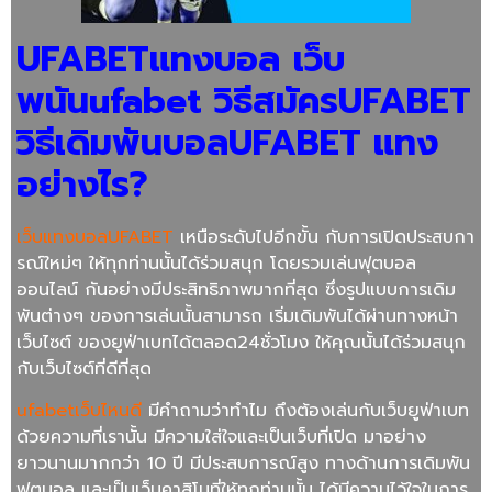
UFABETแทงบอล
เว็บ
พนันufabet วิธีสมัครUFABET
วิธีเดิมพันบอลUFABET
แทง
อย่างไร?
เว็บแทงบอลUFABET
เหนือระดับไปอีกขั้น กับการเปิดประสบกา
รณ์ใหม่ๆ ให้ทุกท่านนั้นได้ร่วมสนุก โดยรวมเล่นฟุตบอล
ออนไลน์ กันอย่างมีประสิทธิภาพมากที่สุด ซึ่งรูปแบบการเดิม
พันต่างๆ ของการเล่นนั้นสามารถ เริ่มเดิมพันได้ผ่านทางหน้า
เว็บไซต์ ของยูฟ่าเบทได้ตลอด24ชั่วโมง ให้คุณนั้นได้ร่วมสนุก
กับเว็บไซต์ที่ดีที่สุด
ufabetเว็บไหนดี
มีคำถามว่าทำไม ถึงต้องเล่นกับเว็บยูฟ่าเบท
ด้วยความที่เรานั้น มีความใส่ใจและเป็นเว็บที่เปิด มาอย่าง
ยาวนานมากกว่า 10 ปี มีประสบการณ์สูง ทางด้านการเดิมพัน
ฟุตบอล และเป็นเว็บคาสิโนที่ให้ทุกท่านนั้น ได้มีความไว้ใจในการ