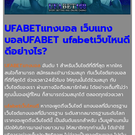
UFABETแทงบอล
เว็บแทง
บอลUFABET
ufabetเว็บไหนดี
ดีอย่างไร?
UFABETแทงบอล
อันดับ 1 สำหรับเว็บไซต์ที่ดีที่สุด หากใคร
สนใจก็สามารถ สมัครและเข้ามาร่วมสนุก กับเว็บไซต์แทงบอล
ที่ดีที่สุดได้ ช่วงเวลา24ชั่วโมง ให้คุณนั้นได้ร่วมสนุก กับ
เว็บไซต์ของเรา ผ่านทางมือถือสมาร์ทโฟน ได้อย่างเต็มที่ไม่ว่า
คุณนั้นจะอยู่ที่ไหน ก็สามารถร่วมสนุกได้ ตลอดทุกช่วงเวลา
ufabetเว็บไหนดี
หากจะพูดถึงเว็บไซต์ แทงบอลที่มีมาตรฐาน
เว็บไซต์แทงบอลที่มีมาตรฐาน ระดับสากลมาตรฐานระดับโลก
เราคงจะพูดถึงเว็บไซต์นี้ เป็นอันดับแรกสำหรับ เว็บยูฟ่าเบทนั้น
เปิดให้บริการมาอย่างยาวนาน ให้สมาชิกทุกท่านนั้น ได้เข้าใช้