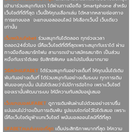
เข้ามาร่วมสนุกกับเรา ได้ผ่านทางมือถือ Smartphone สำหรับ
เว็บไซต์ที่ดีที่สุด เว็บนี้ให้คุณเลือกเล่น ได้หลากหลายช่องทาง
การแทงบอล
จะแทงบอลออนไลน์ ให้เลือกเว็บนี้ เว็บเดียว
เท่านั้น
เว็บพนันufabet
ร่วมสนุกกันได้ตลอด ทุกช่วงเวลา
ตลอด24ชั่วโมง นี่คือเว็บไซต์ที่ดีที่สุดเพราะสนุกกับเราได้ ผ่าน
ทางมือถือสมาร์ทโฟน สามารถเข้ามาสมัครสมาชิก เป็นส่วน
หนึ่งกับเราได้เลย รับสิทธิพิเศษ และโปรโมชั่นมากมาย
วิธีสมัครUFABET
ได้ร่วมสนุกกันอย่างเต็มที่ ให้คุณนั้นได้เดิม
พันกันอย่างเต็มที่ ได้ร่วมสนุกกันอย่างเต็มระบบ ทุกการเดิม
พันของคุณนั้น มันใจได้เลยว่าไม่มีการฉ้อโกง เพราะเว็บไซต์
ของเรานั้นพัฒนาระบบ ให้มีความทันสมัยอยู่เสมอ
เว็บแทงบอลUFABET
ดูการเดิมพันผ่านไปด้วยอย่างราบรื่น
แน่นอนไม่ว่าจะเป็นการเดิมพัน รูปแบบใดก่อไว้ใจได้เสมอ เพราะ
นี่คือเว็บไซต์ยูฟ่าเบทเว็บไซต์ พนันบอลออนไลน์ที่ดีที่สุด
UFABETคนเล่นเยอะที่สุด
เต็มประสิทธิภาพมากที่สุด ให้ความ