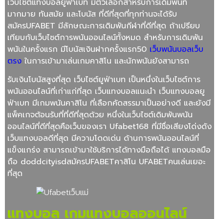
เว็บไซต์แทงบอลยูฟ่าเบท มีตัวเลือกสำหรับการเดิมพันที่
มากมาย ทันสมัย ​​และโบนัส ที่ดีที่สุดที่ทุกท่านจะได้รับ
สมัครUFABET มีลักษณะการเดิมพันกีฬาที่ดีที่สุด ถ้าเปรียบ
เทียบกับเว็บไซต์การพนันออนไลน์ทั้งหมด สำหรับการเดิมพัน
พนันในครั้งแรก มีโบนัสเงินฝากครั้งแรก50
เว็บพนันบอลเว็บ
ตรง
ในการเข้ามาเล่นเกมคาสิโน และนักพนันยังสามารถ
รับเงินโบนัสสูงที่สุด เว็บไซต์ยูฟ่าเบท เป็นหนึ่งในเว็บไซต์การ
พนันออนไลน์ที่เก่าแก่ที่สุด เว็บแทงบอลแนะนำ เว็บแทงบอลยู
ฟ่าเบท มีเกมพนันคาสิโน ที่เลือกคัดสรรมาเป็นอย่างดี และยังมี
แพ็คเกจต้อนรับที่ที่ดีที่สุดด้วย หนึ่งในเว็บไซต์เดิมพันพนัน
ออนไลน์ที่ดีที่สุดคือเว็บของเรา Ufabet168 ที่มีชื่อเสียงโด่งดัง
เว็บแทงบอลดีที่สุด มีความโดดเด่น ด้านการพนันออนไลน์ที่
แข็งแกร่ง สามารถเข้ามาใช้บริการได้ทางมือถือได้ แทงบอลมือ
ถือ doddcityisdสมัครUFABETคาสิโน UFABETคนเล่นเยอะ
ที่สุด
แทงบอล เกมแทงบอลออนไลน์