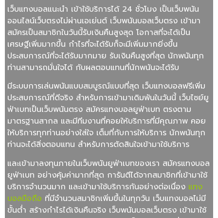
เว็บแทงบอลแนะนำ เข้าใช้บริการได้ 24 ชั่วโมง เป็นเว็บพนัน
ออนไลน์เว็บตรงไม่ผ่านเอเย่นต์ เว็บพนันบอลเว็บตรง เข้ามา
สมัครเป็นสมาชิกในวันนี้รับเงินคืนสูงสุด โอกาสที่จะได้เป็น
เศรษฐีเพิ่มมากขึ้น กำไรที่จะได้รับก็จะมีเพิ่มมากยิ่งขึ้น
ประสบการณ์ที่จะได้รับมากมาย รับเงินคืนสูงที่สุด นักพนันทุก
ท่านสามารถมั่นใจได้ กับผลตอบแทนที่นักพนันจะได้รับ
มีระบบการเล่นพนันแบบสมบูรณ์แบบที่สุด เว็บแทงบอลฟรีเพิ่ม
ประสบการณ์ที่ดีจริง สำหรับการเข้ามาเดิมพันในวันนี้ เว็บไซย์ยู
ฟ่าเบทเป็นเว็บพนันตรง สมัครแทงบอลยูฟ่าเบท ตรงตาม
มาตรฐานสากล และมีทีมงานที่คอยให้บริการที่มีคุณภาพ คอย
ให้บริการทุกท่านอย่างใส่ใจ เต็มที่กับการให้บริการ นักพนันทุก
ท่านจะได้สิ่งตอบแทน สำหรับการตัดสินใจเข้ามาใช้บริการ
และเข้ามาลงทุนภายในเว็บพนันยูฟ่าเบทของเรา สมัครแทงบอล
ยูฟ่าเบท อย่างคุ้มค่ามากที่สุด การันตีได้จากสมาชิกที่เข้ามาใช้
บริการจำนวนมาก และเข้ามาใช้บริการกันอย่างต่อเนื่อง
แทง
บอลมือถือ
ที่มีจำนวนสมาชิกเพิ่มขึ้นในทุกวัน เว็บแทงบอลไม่มี
ขั้นต่ำ สร้างกำไรได้เงินคืนจริง เว็บพนันบอลเว็บตรง เข้ามาใช้