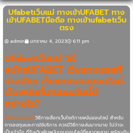
Ufabetเว็บแม่ ทางเข้าUFABET ทาง
เข้าUFABETมือถือ ทางเข้าufabetเว็บ
ตรง
admin
มกราคม 4, 2023
6:11 pm
Ufabetเว็บแม่ วิธี
สมัครUFABET เว็บแทงบอลที่
น่าสมัคร เว็บแทงบอลออนไลน์
เว็บพนันที่มาแนะนวันนี้ดี
อย่างไร?
Ufabetเว็บแม่
วิธีการเลือกเว็บไซต์การพนันออนไลน์ สำหรับ
การลงทุนและการใช้บริการ ควรมีวิธีการเล่นมากมาย ไม่ว่าจะ
เป็นเจ้ามือ ที่รับเดิมพันพนันเกมออนไลน์ที่หลากหลาย พร้อมกับ