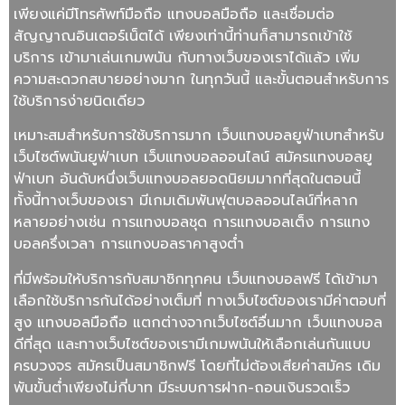
เพียงแค่มีโทรศัพท์มือถือ แทงบอลมือถือ และเชื่อมต่อ
สัญญาณอินเตอร์เน็ตได้ เพียงเท่านี้ท่านก็สามารถเข้าใช้
บริการ เข้ามาเล่นเกมพนัน กับทางเว็บของเราได้แล้ว เพิ่ม
ความสะดวกสบายอย่างมาก ในทุกวันนี้ และขั้นตอนสำหรับการ
ใช้บริการง่ายนิดเดียว
เหมาะสมสำหรับการใช้บริการมาก เว็บแทงบอลยูฟ่าเบทสำหรับ
เว็บไซต์พนันยูฟ่าเบท เว็บแทงบอลออนไลน์ สมัครแทงบอลยู
ฟ่าเบท อันดับหนึ่งเว็บแทงบอลยอดนิยมมากที่สุดในตอนนี้
ทั้งนี้ทางเว็บของเรา มีเกมเดิมพันฟุตบอลออนไลน์ที่หลาก
หลายอย่างเช่น การแทงบอลชุด การแทงบอลเต็ง การแทง
บอลครึ่งเวลา การแทงบอลราคาสูงต่ำ
ที่มีพร้อมให้บริการกับสมาชิกทุกคน เว็บแทงบอลฟรี ได้เข้ามา
เลือกใช้บริการกันได้อย่างเต็มที่ ทางเว็บไซต์ของเรามีค่าตอบที่
สูง แทงบอลมือถือ แตกต่างจากเว็บไซต์อื่นมาก เว็บแทงบอล
ดีที่สุด และทางเว็บไซต์ของเรามีเกมพนันให้เลือกเล่นกันแบบ
ครบวงจร สมัครเป็นสมาชิกฟรี โดยที่ไม่ต้องเสียค่าสมัคร เดิม
พันขั้นต่ำเพียงไม่กี่บาท มีระบบการฝาก-ถอนเงินรวดเร็ว