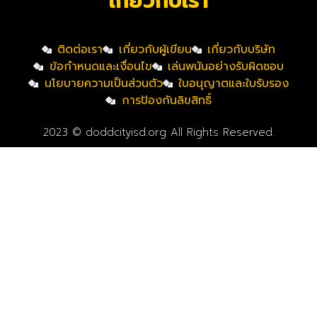
เกี่ยวกับเรา
ติดต่อเรา
เกี่ยวกับผู้เขียน
เกี่ยวกับบริษัท
ข้อกำหนดและเงื่อนไข
เล่นพนันอย่างรับผิดชอบ
นโยบายความเป็นส่วนตัว
ใบอนุญาตและใบรับรอง
การป้องกันลิขสิทธิ์
2023 © doddcityisd.org All Rights Reserved.