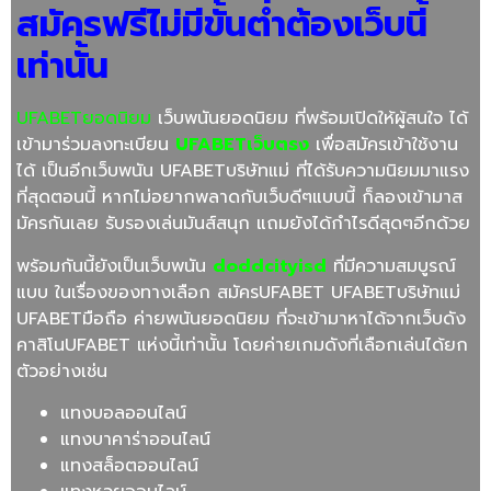
สมัครฟรีไม่มีขั้นต่ำต้องเว็บนี้
เท่านั้น
UFABETยอดนิยม
เว็บพนันยอดนิยม ที่พร้อมเปิดให้ผู้สนใจ ได้
เข้ามาร่วมลงทะเบียน
UFABETเว็บตรง
เพื่อสมัครเข้าใช้งาน
ได้ เป็นอีกเว็บพนัน UFABETบริษัทแม่ ที่ได้รับความนิยมมาแรง
ที่สุดตอนนี้ หากไม่อยากพลาดกับเว็บดีๆแบบนี้ ก็ลองเข้ามาส
มัครกันเลย รับรองเล่นมันส์สนุก แถมยังได้กำไรดีสุดๆอีกด้วย
พร้อมกันนี้ยังเป็นเว็บพนัน
doddcityisd
ที่มีความสมบูรณ์
แบบ ในเรื่องของทางเลือก สมัครUFABET UFABETบริษัทแม่
UFABETมือถือ ค่ายพนันยอดนิยม ที่จะเข้ามาหาได้จากเว็บดัง
คาสิโนUFABET แห่งนี้เท่านั้น โดยค่ายเกมดังที่เลือกเล่นได้ยก
ตัวอย่างเช่น
แทงบอลออนไลน์
แทงบาคาร่าออนไลน์
แทงสล็อตออนไลน์