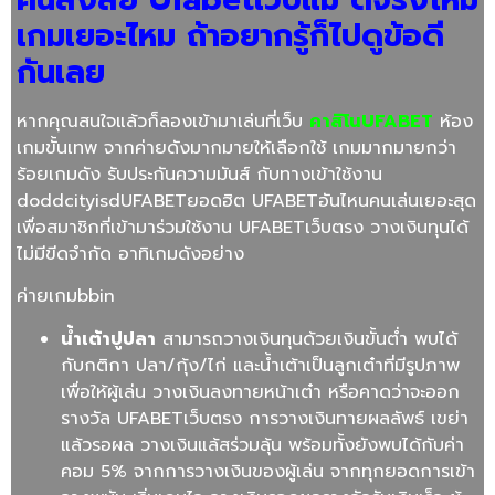
เกมเยอะไหม ถ้าอยากรู้ก็ไปดูข้อดี
กันเลย
หากคุณสนใจแล้วก็ลองเข้ามาเล่นที่เว็บ
คาสิโนUFABET
ห้อง
เกมขั้นเทพ จากค่ายดังมากมายให้เลือกใช้ เกมมากมายกว่า
ร้อยเกมดัง รับประกันความมันส์ กับทางเข้าใช้งาน
doddcityisdUFABETยอดฮิต UFABETอันไหนคนเล่นเยอะสุด
เพื่อสมาชิกที่เข้ามาร่วมใช้งาน UFABETเว็บตรง วางเงินทุนได้
ไม่มีขีดจำกัด อาทิเกมดังอย่าง
ค่ายเกมbbin
น้ำเต้าปูปลา
สามารถวางเงินทุนด้วยเงินขั้นต่ำ พบได้
กับกติกา ปลา/กุ้ง/ไก่ และน้ำเต้าเป็นลูกเต๋าที่มีรูปภาพ
เพื่อให้ผู้เล่น วางเงินลงทายหน้าเต๋า หรือคาดว่าจะออก
รางวัล UFABETเว็บตรง การวางเงินทายผลลัพธ์ เขย่า
แล้วรอผล วางเงินแล้สร่วมลุ้น พร้อมทั้งยังพบได้กับค่า
คอม 5% จากการวางเงินของผู้เล่น จากทุกยอดการเข้า