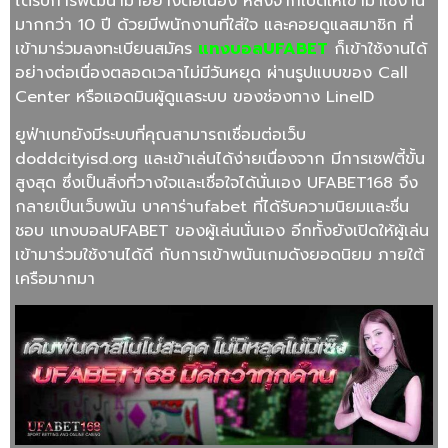
ได้รับการพัฒนามาอย่างต่อเนื่อง หลังจากเปิดให้เข้ามาใช้งาน
มากกว่า 10 ปี ด้วยมีพนักงานที่ใส่ใจ และคอยดูแลสมาชิก ที่
เข้ามาร่วมลงทะเบียนสมัคร
แทงบอลUFABET
ก็เข้าใช้งานได้
อย่างต่อเนื่องตลอดเวลาไม่มีวันหยุด ผ่านรูปแบบของ Call
Center หรือแอดมินผู้ดูแลระบบ ของช่องทาง LineID
ยูฟ่าเบทยังมีระบบที่คุณสามารถเชื่อมต่อเว็บ
doddcityisd.org และเข้าเล่นได้ง่ายเนื่องจาก มีการเซฟตี้ขั้น
สูงสุด ซึ่งเป็นสิ่งที่วางใจและเชื่อใจได้นั่นเอง UFABET168 จึง
กลายเป็นเว็บพนัน บาคาร่าufabet ที่ได้รับความนิยมและชื่น
ชอบ แทงบอลUFABET ของผู้เล่นนั่นเอง อีกทั้งยังเปิดให้ผู้เล่น
เข้ามาร่วมใช้งานได้ดี กับการเข้าพนันเกมดังยอดนิยม ภายใต้
เครือมากมา