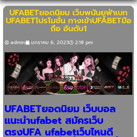
UFABETยอดนิยม เว็บพนันยูฟ่าเบท
UFABETโปรโมชั่น ทางเข้าUFABETมือ
ถือ อันดับ1
admin
มกราคม 6, 2023
2:18 pm
UFABETยอดนิยม เว็บบอล
แนะนำufabet สมัครเว็บ
ตรงUFA ufabetเว็บไหนดี