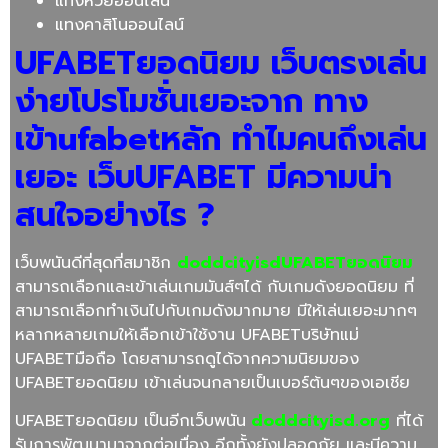
แทงหวยออนไลน์
แทงคาสิโนออนไลน์
UFABETยอดนิยม เว็บตรงเล่น
ง่ายโปรโมชั่นเยอะจาก ทาง
เข้าufabetหลัก ทำไมคนถึงเล่น
เยอะ เว็บUFABET มีความน่า
สนใจอย่างไร ?
เว็บพนันดีที่สุดที่สมาชิก
doddcityisdUFABETยอดนิยม
สามารถเลือกและเข้าเล่นเกมมันส์ๆได้ กับเกมดังยอดนิยม ที่
สามารถเลือกทำเงินไปกับเกมดังมากมาย มีให้เล่นเยอะมากๆ
หลากหลายเกมให้เลือกเข้าใช้งาน UFABETบริษัทแม่
UFABETมือถือ โดยสามารถดูได้จากความนิยมของ
UFABETยอดนิยม เข้าเล่นจนกลายเป็นเบอร์ต้นๆของเอเชีย
UFABETยอดนิยม เป็นอีกเว็บพนัน
doddcityisd.org
ที่ได้
รับการพัฒนามาจากต่อเนื่อง อีกทั้งยังปลอดภัย และมีความ