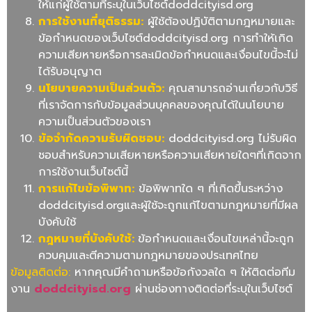
ให้แก่ผู้ใช้ตามที่ระบุในเว็บไซต์doddcityisd.org
การใช้งานที่ยุติธรรม
:
ผู้ใช้ต้องปฏิบัติตามกฎหมายและ
ข้อกำหนดของเว็บไซต์doddcityisd.org การทำให้เกิด
ความเสียหายหรือการละเมิดข้อกำหนดและเงื่อนไขนี้จะไม่
ได้รับอนุญาต
นโยบายความเป็นส่วนตัว
:
คุณสามารถอ่านเกี่ยวกับวิธี
ที่เราจัดการกับข้อมูลส่วนบุคคลของคุณได้ในนโยบาย
ความเป็นส่วนตัวของเรา
ข้อจำกัดความรับผิดชอบ
:
doddcityisd.org ไม่รับผิด
ชอบสำหรับความเสียหายหรือความเสียหายใดๆที่เกิดจาก
การใช้งานเว็บไซต์นี้
การแก้ไขข้อพิพาท
:
ข้อพิพาทใด ๆ ที่เกิดขึ้นระหว่าง
doddcityisd.orgและผู้ใช้จะถูกแก้ไขตามกฎหมายที่มีผล
บังคับใช้
กฎหมายที่บังคับใช้
:
ข้อกำหนดและเงื่อนไขเหล่านี้จะถูก
ควบคุมและตีความตามกฎหมายของประเทศไทย
ข้อมูลติดต่อ
:
หากคุณมีคำถามหรือข้อกังวลใด ๆ ให้ติดต่อทีม
งาน
doddcityisd.org
ผ่านช่องทางติดต่อที่ระบุในเว็บไซต์