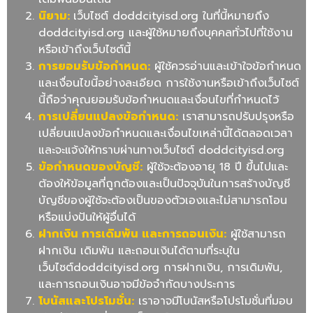
นิยาม
:
เว็บไซต์ doddcityisd.org ในที่นี้หมายถึง
doddcityisd.org และผู้ใช้หมายถึงบุคคลทั่วไปที่ใช้งาน
หรือเข้าถึงเว็บไซต์นี้
การยอมรับข้อกำหนด
:
ผู้ใช้ควรอ่านและเข้าใจข้อกำหนด
และเงื่อนไขนี้อย่างละเอียด การใช้งานหรือเข้าถึงเว็บไซต์
นี้ถือว่าคุณยอมรับข้อกำหนดและเงื่อนไขที่กำหนดไว้
การเปลี่ยนแปลงข้อกำหนด
:
เราสามารถปรับปรุงหรือ
เปลี่ยนแปลงข้อกำหนดและเงื่อนไขเหล่านี้ได้ตลอดเวลา
และจะแจ้งให้ทราบผ่านทางเว็บไซต์ doddcityisd.org
ข้อกำหนดของบัญชี
:
ผู้ใช้จะต้องอายุ 18 ปี ขึ้นไปและ
ต้องให้ข้อมูลที่ถูกต้องและเป็นปัจจุบันในการสร้างบัญชี
บัญชีของผู้ใช้จะต้องเป็นของตัวเองและไม่สามารถโอน
หรือแบ่งปันให้ผู้อื่นได้
ฝากเงิน การเดิมพัน และการถอนเงิ
น:
ผู้ใช้สามารถ
ฝากเงิน เดิมพัน และถอนเงินได้ตามที่ระบุใน
เว็บไซต์doddcityisd.org การฝากเงิน, การเดิมพัน,
และการถอนเงินอาจมีข้อจำกัดบางประการ
โบนัสและโปรโมชั่น
:
เราอาจมีโบนัสหรือโปรโมชั่นที่มอบ