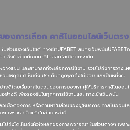
องของการเลือก คาสิโนออนไลน์เว็บตรง
 ในส่วนของเว็บไซต์ ทางเข้าUFABET สมัครเว็บพนันUFABETทางเข้
ดียว ซึ่งในส่วนนี้เกมคาสิโนออนไลน์โดยตรงนั้น
ี่จะวางแผน และสามารถที่จะเลือกการใช้งาน รวมไปถึงการวางแผนกา
้คุณได้เห็นถึง ประเด็นที่ถูกพูดถึงไม่น้อย และเป็นหนึ่งใน
ย่างดี
โดยเริ่มจากในส่วนของการมองหา ผู้ให้บริการคาสิโนออนไล
นอย่างดี เพื่อรองรับในทุกๆการใช้งานและ
ทางเข้าเว็บพนัน
้วเมื่อต้องการ หรือตามหาในส่วนของผู้ให้บริการ
คาสิโนออนไลน
ต้นๆ
เพราะฉะนั้นแล้วในส่วนเหล่านี้
รวมไปถึงได้เห็นถึงหัวใจหลักของการพิจารณา ในส่วนต่างๆ เพราะ