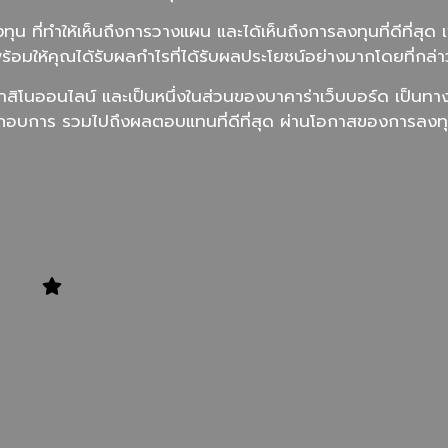
ุน ที่ทำให้เห็นถึงการวางแผน และได้เห็นถึงการลงทุนที่ดีที่สุ
ร้อมให้คุณได้รับผลกำไรที่ได้รับผลประโยชน์อย่างมาก
โดยที่กล่า
าสิโนออนไลน์ และเป็นหนึ่งในส่วนของบาคาร่าเว็บบอร์ด เป็นทาง
ะกอบการ รวมไปถึงผลตอบแทนที่ดีที่สุด ผ่านโอกาสของการลงทุน