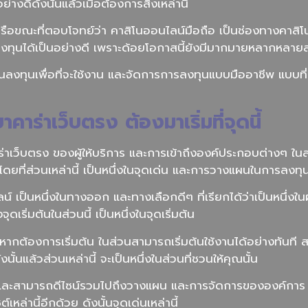
ย่างดี
ดังนั้นแล้วเมื่อต้องการสิ่งเหล่านี้
หรือขณะที่ตอบโจทย์ว่า
คาสิโนออนไลน์มือถือ
เป็นช่องทางคาสิโน
ทุนได้เป็นอย่างดี เพราะด้อยโอกาสนี้ยังมีมากมายหลากหลายส่
งทุนเพื่อที่จะใช้งาน และจัดการการลงทุนแบบมืออาชีพ แบบที่ทาง
าร่าเว็บตรง ต้องมาเริ่มที่จุดนี้
าเว็บตรง ของผู้ให้บริการ และการเข้าถึงองค์ประกอบต่างๆ ในส่
ดยที่ส่วนเหล่านี้ เป็นหนึ่งในจุดเด่น และการวางแผนในการลงทุ
ลน์
เป็นหนึ่งในทางออก และทางเลือกดีๆ ที่เรียกได้ว่าเป็นหนึ่งใน
่งจุดเริ่มต้นในส่วนนี้ เป็นหนึ่งในจุดเริ่มต้น
หากต้องการเริ่มต้น ในส่วนสามารถเริ่มต้นใช้งานได้อย่างทันท
้นแล้วส่วนเหล่านี้ จะเป็นหนึ่งในส่วนที่ชวนให้คุณนั้น
ุน และสามารถดีไซน์รวมไปถึงวางแผน และการจัดการขององค์กา
หล่านี้อีกด้วย ดังนั้นจุดเด่นเหล่านี้