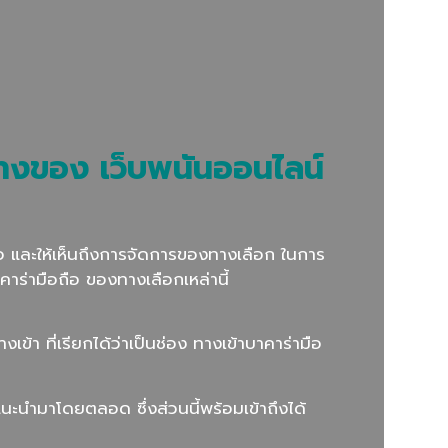
ทางของ เว็บพนันออนไลน์
อถือ และให้เห็นถึงการจัดการของทางเลือก ในการ
คาร่ามือถือ
ของทางเลือกเหล่านี้
งเข้า
ที่เรียกได้ว่าเป็นช่อง ทางเข้าบาคาร่ามือ
กแนะนำมาโดยตลอด ซึ่งส่วนนี้พร้อมเข้าถึงได้