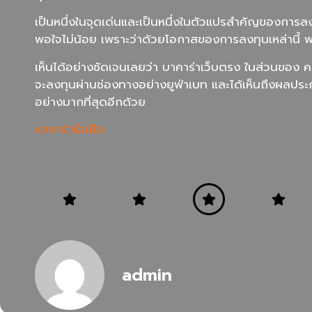
เป็นหนึ่งในจุดเด่นและเป็นหนึ่งในตัวแปรสำคัญของการลงท
พอใจไม่น้อย เพราะว่าด้วยโอกาสของการลงทุนเหล่านี้ พ
เห็นได้อย่างชัดเจนเลยว่า บาคาร่าเว็บตรง ในส่วนของ ค
จะลงทุนผ่านช่องทางอย่างยูฟ่าเบท และได้เห็นถึงผลปร
อย่างมากที่สุดอีกด้วย
บาคาร่ามือถือ
admin