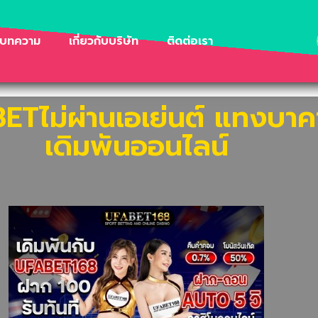
บทความ
เกี่ยวกับบริษัท
ติดต่อเรา
ม่ผ่านเอเย่นต์ แทงบาคาร
เดิมพันออนไลน์