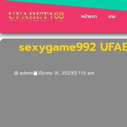
หน้าแรก
เกม
sexygame992 UFABETไ
admin
มีนาคม 31, 2023
1:13 am