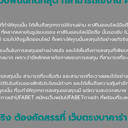
นันที่ดีที่สุด ที่สามารถใช้งาน ค
ที่ทำให้คุณนั้น ได้เห็นถึงทุกๆการใช้งานผ่าน คาสิโนออนไลน์ม
ี่หลากหลายในรูปแบบของ คาสิโนออนไลน์มือถือ นั้นรองรับ ในทุ
รวมไปถึงรูเล็ตออนไลน์ ก็เพราะให้คุณนั้นลงทุนได้อย่างแท้จริง
ถึงประเด็นในการลงทุนอย่างน่าสนใจ และได้เห็นถึงการลงทุนที่เพี
นใจอย่างมาก เพราะว่ามีหลักหลายโอกาสของการลงทุน ที่สามารถที่
ทุนนั้น สามารถที่จะเริ่มต้น และสามารถที่จะวางแผนได้อย่างมือ
ด้รับในส่วนของสิทธิประโยชน์ต่างๆ และได้เห็นถึงความคุ้มค่าอีกด
ให้คุณนั้น ที่จะทำให้ทุกๆการลงทุนของคุณมี แต่ความสะดวกสบ
ือก ทางเข้าUFABET สมัครเว็บพนันUFABETทางเข้า ที่พร้อมที่จะล
 ต้องคัดสรรที่ เว็บตรงบาคาร่า ช่