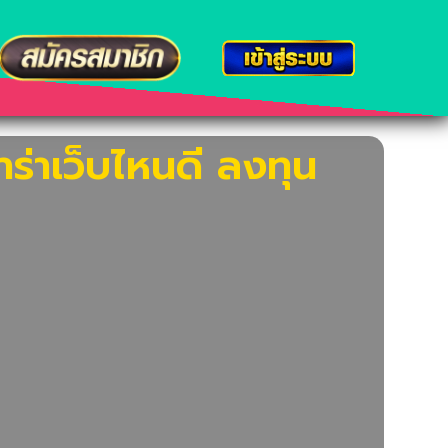
่าเว็บไหนดี ลงทุน