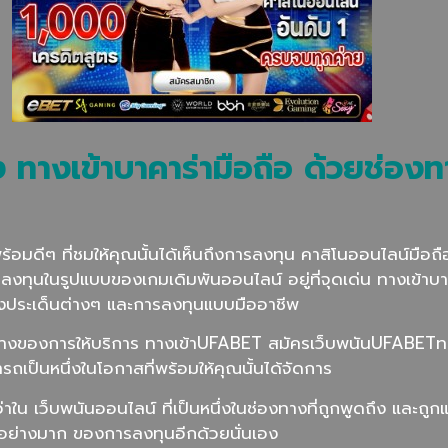
ทางเข้าบาคาร่ามือถือ ด้วยช่อง
มพร้อมดีๆ ที่ชมให้คุณนั้นได้เห็นถึงการลงทุน คาสิโนออนไลน์มื
งทุนในรูปแบบของเกมเดิมพันออนไลน์ อยู่ที่จุดเด่น
ทางเข้าบา
ถึงประเด็นต่างๆ และการลงทุนแบบมืออาชีพ
งทางของการให้บริการ
ทางเข้าUFABET สมัครเว็บพนันUFABETทา
ถเป็นหนึ่งในโอกาสที่พร้อมให้คุณนั้นได้จัดการ
่าใน
เว็บพนันออนไลน์
ที่เป็นหนึ่งในช่องทางที่ถูกพูดถึง และถู
งอย่างมาก ของการลงทุนอีกด้วยนั่นเอง