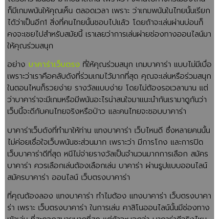
ก็มีเกมพนันให้คุณเห็น ตลอดเวลา เพราะ ว่าเกมพนันในไทยนั้นเรียก
ได้ว่าเป็นอีก1 สิ่งที่คนไทยนั้นชอบไปแล้ว โดยถ้าจะเล่นผ่านบ่อนก็
คงจะเชยไปสำหรับสมัยนี้ เราเลยว่าการเล่นผ่ายช่องทางออนไลน์มา
ให้คุณร่วมสนุก
อย่าง
บาคาร่าเว็บตรง
ที่ให้คุณร่วมสนุก เกมบาคาร่า แบบไม่มีเบื่อ
เพราะว่าเราคือคลับดังที่ร่วมเกมไว้มากที่สุด คุณจะเล่นหรือร่วมสนุก
ในตอนไหนก็รวยง่าย รางวัลแบบง่าย โดยไม่ต้องรอเวลานาน แต่
ว่าบาคาร่าจะมีเกมหรือมีพนันอะไรน่าสนใจมาแนะนำกันเรามาดูกันว่า
เว็บนี้จะดีกับคนไทยจริงหรือป่าว และคนไทยจะชอบบาคาร่า
บาคาร่าเว็บดังที่ทำมาให้ท่าน แทงบาคาร่า เว็บไหนดี ซึ่งหลายคนนั้น
ไม่ค่อยเชื่อใจเว็บพนันซะส่วนมาก เพราะว่า มีการโกง และการปิด
เว็บบาคาร่าดีที่สุด หนีไม่จ่ายรางวัลเป็นจำนวนมากการเลือก สมัคร
บาคาร่า ควรเลือกเล่นต้องเลือกเล่น บาคาร่า ผ่านรูปแบบออนไลน์
สมัครบาคาร่า ออนไลน์ เว็บตรงบาคาร่า
ที่คุณต้องลอง แทงบาคาร่า ทำไมต้อง แทงบาคาร่า เว็บตรงบาคา
ร่า เพราะ เว็บตรงบาคาร่า ในการเล่น คาสิโนออนไลน์นั้นมีช่องทาง