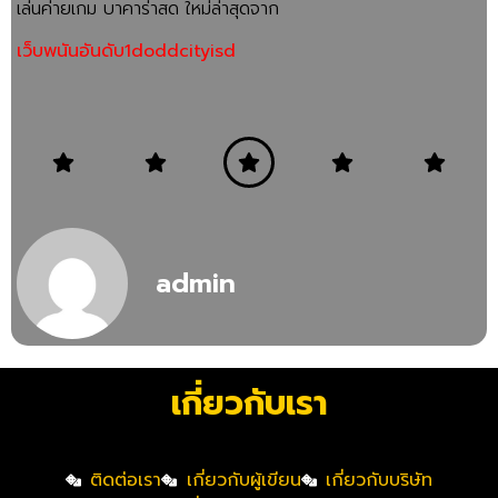
เล่นค่ายเกม บาคาร่าสด ใหม่ล่าสุดจาก
เว็บพนันอันดับ1doddcityisd
admin
เกี่ยวกับเรา
ติดต่อเรา
เกี่ยวกับผู้เขียน
เกี่ยวกับบริษัท