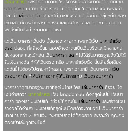
เว็บบาคาร่า
เพราะว่า มีค่ายที่ให้บริการแอบอ้างมากมาย โดยเว็บ
บาคาร่าสด
ในไทย ช่วงแรกๆ ไม่ค่อยมีคนในความสนใจ เพราะว่า
กลัวว่า
เล่นบาคาร่า
แล้วจะไม่ได้เงินจริง แต่เมื่อมีคนกลุ่มหนึ่ง ลอง
เล่นแล้ว มีการจ่ายรางวัลจริง และยังได้รางวัล เยอะกว่าเงินเดิม
พันจึงเป็นสิ่งที่ หลายคนตามหา
แต่เว็บ บาคาร่าเว็บดัง นั้นอาจจะหายาก เพราะมีเว็บ
บาคาร่าเว็บ
ตรง
ปลอม ที่สร้างขึ้นมาแอบอ้างว่าตนเป็นเว็บจริงและมีหลายคน
นั้นหลงกล และเข้าเล่น เว็บ
บาคาร่า สด
ที่ไม่ได้รับมาตรฐานจึงไม่ได้
รับเงินรางวัล ทำให้เว็บตรง หรือ บาคาร่าเว็บดัง นั้นเสียชื่อเสียง
แต่วันนี้ไม่ต้องไปตามหาไกลเลย เพราะว่าเรามี เว็บบาคาร่า
เว็บ
ตรงบาคาร่า
ที่
ให้บริการจากผู้ให้บริการเก
ม
เว็บตรงบาคาร่า
บาคาร่าที่ถูกมาตรฐานมากที่สุดในไทย ใคร
เล่นบาคาร่า
ก็รวย ได้
เงินง่ายกว่า
บาคาร่าสด
เว็บ kingdom66 ดังที่สุดในปีนี้ เว็บบา
คาร่า ของเราเป็นเว็บแท้ ที่ช่วยให้คุณนั้น
เล่นบาคาร่า
และสร้างเงิน
รางวัลได้ง่ายๆ เป็นเว็บแท้ที่สุดในปีโดยถ้าจะถามว่ามี เว็บบาคาร่า
มากมายกว่า 2 ล้านเว็บ จะหาเว็บที่ดีได้ก็คงยาก เพราะว่า คุณคง
ต้องเข้าเล่นทุกเว็บไซต์