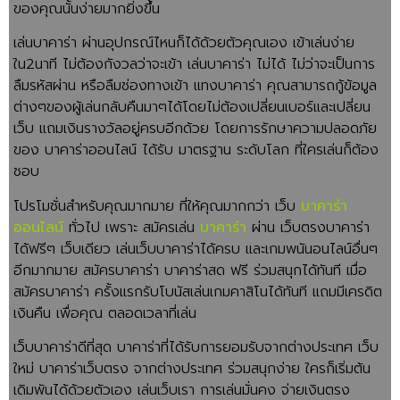
ของคุณนั้นง่ายมากยิ่งขึ้น
เล่นบาคาร่า ผ่านอุปกรณ์ไหนก็ได้ด้วยตัวคุณเอง
เข้าเล่นง่าย
ใน2นาที ไม่ต้องกังวลว่าจะเข้า เล่นบาคาร่า ไม่ได้ ไม่ว่าจะเป็นการ
ลืมรหัสผ่าน หรือลืมช่องทางเข้า แทงบาคาร่า คุณสามารถกู้ข้อมูล
ต่างๆของผู้เล่นกลับคืนมาๆได้โดยไม่ต้องเปลี่ยนเบอร์และเปลี่ยน
เว็บ แถมเงินรางวัลอยู่ครบอีกด้วย โดยการรักษาความปลอดภัย
ของ บาคาร่าออนไลน์ ได้รับ มาตรฐาน ระดับโลก ที่ใครเล่นก็ต้อง
ชอบ
โปรโมชั่นสำหรับคุณมากมาย ที่ให้คุณมากกว่า เว็บ
บาคาร่า
ออนไลน์
ทั่วไป เพราะ สมัครเล่น
บาคาร่า
ผ่าน เว็บตรงบาคาร่า
ได้ฟรีๆ เว็บเดียว เล่นเว็บบาคาร่าได้ครบ และเกมพนันอนไลน์อื่นๆ
อีกมากมาย สมัครบาคาร่า บาคาร่าสด ฟรี ร่วมสนุกได้ทันที เมื่อ
สมัครบาคาร่า ครั้งแรกรับโบนัสเล่นเกมคาสิโนได้ทันที แถมมีเครดิต
เงินคืน เพื่อคุณ ตลอดเวลาที่เล่น
เว็บบาคาร่าดีที่สุด บาคาร่าที่ได้รับการยอมรับจากต่างประเทศ เว็บ
ใหม่ บาคาร่าเว็บตรง จากต่างประเทศ ร่วมสนุกง่าย ใครก็เริ่มต้น
เดิมพันได้ด้วยตัวเอง เล่นเว็บเรา การเล่นมั่นคง จ่ายเงินตรง