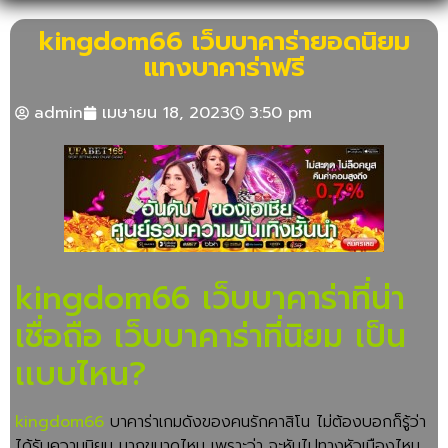
kingdom66 เว็บบาคาร่ายอดนิยม
แทงบาคาร่าฟรี
admin
เมษายน 18, 2023
3:50 pm
kingdom66 เว็บบาคาร่าที่น่า
เชื่อถือ เว็บบาคาร่าที่นิยม เป็น
เเบบไหน?
kingdom66
บาคาร่าเกมดังของคนรักคาสิโน ไม่ต้องบอกก็รู้ว่า
ได้รับความนิยม มากขนาดไหน เพราะว่า จะหันไปทางหัวเมืองไหน