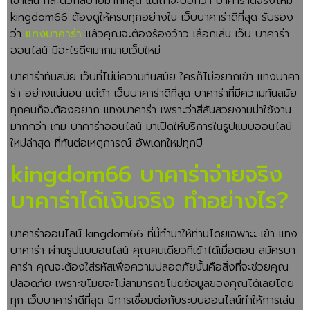
เข้าเล่น ที่สะดวกสบายมากที่สุด แต่ถ้าจะบอกว่า บาคาร่าดีจริงไหม
kingdom66 ต้องดูให้ครบทุกอย่างใน เว็บบาคาร่าดีที่สุด รับรอง
ว่า
แทงบาคาร่า
แล้วคุณจะต้องร้องว้าว เลือกเล่น เว็บ บาคาร่า
ออนไลน์ มีอะไรดีๆมากมายเว็บใหม่
บาคาร่าทันสมัย เว็บที่ไม่มีความทันสมัย ใครก็ไม่อยากเข้า แทงบาคา
ร่า อย่างแน่นอน แต่ถ้า เว็บบาคาร่าดีที่สุด บาคาร่าที่มีความทันสมัย
ทุกคนก็จะต้องอยาก แทงบาคาร่า เพราะว่าสีสันสวยงามน่าใช้งาน
มากกว่า เกม บาคาร่าออนไลน์ มาเปิดให้บริการในรูปแบบออนไลน์
ใหม่ล่าสุด ที่ทันต่อเหตุการณ์ อัพเดทใหม่ทุกปี
kingdom66 บาคาร่าจ่ายจริง
บาคาร่าได้เงินจริง ทำอย่างไร?
บาคาร่าออนไลน์ kingdom66 ที่นี้ทำมาให้ท่านโดยเฉพาะะ เข้า แทง
บาคาร่า ผ่านรูปแบบอนไลน์ คุณคนเดียวที่เข้าได้เมื่อตอน สมัครบา
คาร่า คุณจะต้องใส่รหัสเพื่อความปลอดภัยนั้นคือสิ่งที่จะช่วยคุณ
ปลอดภัย เพราะขโมยจะไม่สามารถขโมยข้อมูลของคุณได้เลยโดย
ทุก เว็บบาคาร่าดีที่สุด มีการเชื่อมต่อกับระบบออนไลน์ทำให้การเล่น