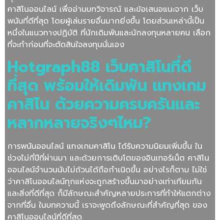
คาสิโนออนไลน์ เพื่ออ่านบทวิจารณ์ และข้อเสนอแนะจาก เว็บ
พนันที่ดีที่สุด โดยผู้เล่นรายอื่นมากยิ่งขึ้น โดยส่วนเหล่านี้เป็น
หนึ่งในแนวทางปฏิบัติ ที่นักเดิมพันและนักลงทุนหลายคน เลือก
ที่จะทำก่อนที่จะตัดสินใจลงทุนนั่นเอง
Hotgraph88 เว็บคาสิโนที่ดี
ที่สุด พร้อมให้เดิมพัน แทงเกม
คาสิโน ด้วยความครบครันและ
หลากหลายจริงๆไหม?
การพนันออนไลน์
แทงเกมคาสิโน
ได้รับความนิยมเพิ่มขึ้น ใน
ช่วงไม่กี่ปีที่ผ่านมา และด้วยการเติบโตของอินเทอร์เน็ต คาสิโน
ออนไลน์จำนวนนับไม่ถ้วนได้ถือกำเนิดขึ้น อย่างไรก็ตาม ไม่ใช่
ว่าคาสิโนออนไลน์ทุกแห่งจะถูกสร้างขึ้นมาอย่างเท่าเทียมกัน
และสิ่งที่ดีที่สุด ก็มีลักษณะสำคัญหลายประการที่ทำให้แตกต่าง
จากที่อื่น ในบทความนี้ เราจะพูดถึงลักษณะที่สำคัญที่สุด ของ
คาสิโนออนไลน์ที่ดีที่สุด