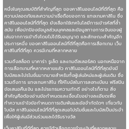
หนึ่งในคุณสมบัติที่สำคัญที่สุด ของคาสิโนออนไลน์ที่ดีที่สุด คือ
ความปลอดภัยและความน่าเชื่อถือของการ แทงเกมคาสิโน ซึ่ง
คาสิโนออนไลน์ที่ดีที่สุด ยังเลือกใช้เทคโนโลยีการเข้ารหัสที่ล้ำ
สมัย เพื่อปกป้องข้อมูลส่วนบุคคลและข้อมูลทางการเงินของผู้
เล่นจากการเข้าถึงโดยไม่ได้รับอนุญาต และลักษณะสำคัญอีก
ประการหนึ่ง ของคาสิโนออนไลน์ที่ดีที่สุดคือการเลือกเกม เว็บ
คาสิโนที่ดีที่สุด ควรมีเกมที่หลากหลาย
รวมถึงสล็อต บาคาร่า รูเล็ต และเกมดีลเลอร์สด นอกเหนือจาก
การเลือกเกมที่หลากหลายแล้ว คาสิโนออนไลน์ที่ดีที่สุดยังมี
โบนัสและโปรโมชั่นมากมายสำหรับทั้งผู้เล่นใหม่และผู้เล่นเดิม ซึ่ง
รวมถึงการ แทงเกมคาสิโน ที่ให้โบนัสในการลงทะเบียน ฟรีสปิน
ข้อเสนอคืนเงิน และโปรแกรมความภักดี อย่างไรก็ตาม สิ่ง
สำคัญคือต้องอ่านข้อกำหนดและเงื่อนไขอย่างละเอียดเพื่อ
ทำความเข้าใจข้อกำหนดการเดิมพันและข้อจำกัดใดๆ เกี่ยวกับ
โบนัส คาสิโนออนไลน์ที่ดีที่สุดเสนอโปรโมชั่นและโบนัสเป็นประจำ
เพื่อให้ผู้เล่นมีส่วนร่วมและได้รับรางวัล
เว็บคาสิโนที่ดีที่สุด
ควรมีตัวเลือกการชำระเงินที่หลากหลาย