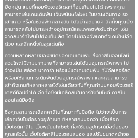
ยืดหยุ่น แบบที่คอมพิวเตอร์เดสก์ท็อปเทียบไม่ได้ เพราะคุณ
สามารถเล่นเกมเดิมพัน เว็บพนันufabet ในขณะเดินทาง รอ
เข้าแถว หรือในช่วงพักกลางวัน ได้อย่างสบายๆ อีกทั้งคุณยัง
สามารถสลับไปมาระหว่างอุปกรณ์และแพลตฟอร์มต่างๆ เช่น
จากสมาร์ทโฟนไปยังแท็บเล็ต โดยไม่ต้องอัพเดทตัวเกมใหม่อีก
ด้วย และอีกหนึ่งในจุดเด่นคือ
ความหลากหลายของชนิดของเกมเดิมพัน ซึ่งคาสิโนออนไลน์
ส่วนใหญ่มีเกมมากมายที่สามารถเล่นได้บนอุปกรณ์พกพา ไม่
ว่าจะเป็น สล็อต บาคาร่า หรือแม้แต่เกมเดิมพัน ที่มีดีลเลอร์สด
พร้อมใช้งานการเดิมพันด้วยอุปกรณ์พกพา และคุณสามารถ
เข้าถึงเกมที่หลากหลายได้เช่นเดียวกับที่คุณทำบนคอมพิวเตอร์
เดสก์ท็อปทำได้ อีกทั้งยังมีเคล็ดลับในการใช้เว็บไซต์ คาสิโน
ออนไลน์มือถือ
ซึ่งคุณสามารถเลือกคาสิโนที่เหมาะกับมือถือ ไม่ว่าจะเป็นการ
เลือกเว็บไซต์อย่างยูฟ่าเบท ที่หลายคนบอกว่า เมื่อเลือก
เว็บไซต์คาสิโน
เว็บพนันufabet
ที่จะใช้บนอุปกรณ์มือถือของ
คุณแล้วนั้น เว็บไซต์คาสิโนจะตอบสนอง และปรับขนาดหน้าจอ