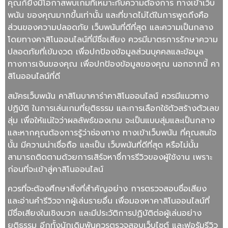
คุณก็ยิ่งมีโอกาสพบเกมที่เหมาะกับความต้องการ ทางเข้าเว็บ
พนัน ของคุณมากขึ้นเท่านั้น และที่ขาดไม่ได้ในการพูดถึงคือ
ส่วนของความปลอดภัย
เว็บพนันที่ดีที่สุด
และความเป็นกลาง
โดยทางคาสิโนออนไลน์ที่มีชื่อเสียง ควรมีมาตรการรักษาความ
ปลอดภัยที่เข้มงวด เพื่อปกป้องข้อมูลส่วนบุคคลและข้อมูล
ทางการเงินของคุณ เพื่อปกป้องข้อมูลของคุณ นอกจากนี้ คา
สิโนออนไลน์ที่ดี
สมัครเว็บพนัน คาสิโนบาคาร่าคาสิโนออนไลน์ ควรมีแนวทาง
ปฏิบัติ ในการเล่นเกมที่ยุติธรรม และการเลือกใช้ตัวสร้างตัวเลข
สุ่ม เพื่อให้แน่ใจว่าผลลัพธ์ของเกม จะเป็นแบบสุ่มและเป็นกลาง
และหากคุณต้องการรู้ว่าช่องทาง
ทางเข้าเว็บพนัน
ที่คุณสนใจ
นั้น มีความน่าเชื่อถือ และเป็น เว็บพนันที่ดีที่สุด หรือไม่นั้น
สามารถติดตามด้วยการเสิร์จหาชื่การรีวิวของผู้ใช้งาน เพราะ
ก่อนที่จะเข้าสู่คาสิโนออนไลน์
ควรที่จะต้องศึกษาสิ่งที่สำคัญอย่าง การตรวจสอบชื่อเสียง
และอ่านคำรีวิวจากผู้เล่นรายอื่น เพื่อมองหาคาสิโนออนไลน์ที่
มีชื่อเสียงในเชิงบวก และมีประวัติการปฏิบัติต่อผู้เล่นอย่าง
ยุติธรรม อีกทั้งนักเดิมพันควรตรวจสอบเว็บไซต์ และฟอรัมรีวิว