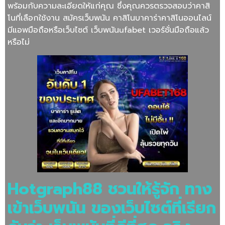
พร้อมกับความละเอียดให้แก่คุณ ซึ่งคุณควรตรวจสอบว่าคาสิ
โนที่เลือกใช้งาน สมัครเว็บพนัน คาสิโนบาคาร่าคาสิโนออนไลน์
มีแอพมือถือหรือเว็บไซต์ เว็บพนันufabet เวอร์ชั่นมือถือแล้ว
หรือไม่
Hotgraph88 ชวนให้รู้จัก ทาง
เข้าเว็บพนัน ของเว็บไซต์ที่เรียก