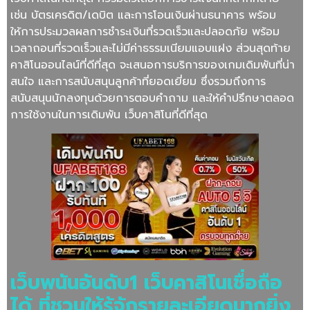
เช่น บัตรเครดิต/เดบิต และการโอนเงินผ่านธนาคาร พร้อม
ให้การประมวลผลการชำระเงินที่รวดเร็วและปลอดภัย พร้อม
เวลาถอนที่รวดเร็วและไม่มีค่าธรรมเนียมแอบแฝง ส่วนสุดท้าย
คาสิโนออนไลน์ที่ดีที่สุด จะเสนอการบริการของเกมเดิมพันที่น่า
สนใจ และการสนับสนุนลูกค้าที่ยอดเยี่ยม ซึ่งรวมถึงการ
สนับสนุนนักลงทุนด้วยการตอบคำถาม และให้คำปรึกษาตลอด
การใช้งานในการเดิมพัน เว็บคาสิโนที่ดีที่สุด
เว็บพนันอันดับ1 เว็บคาสิโนเชื่อถือ
ได้ ที่ชวนให้รู้จักรายละเอียดมากยิ่ง