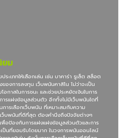
นิยม
ะเภทให้เลือกเล่น เช่น บาคาร่า รูเล็ต สล็อต
งของการลงทุน เว็บพนันคาสิโน ไม่ว่าจะเป็น
เพิ่มโอกาสในการชนะ และช่วยประหยัดเงินในการ
แฝงข้อมูลส่วนตัว อีกทั้งไม่มีเว็บพนันใดที่
้นการเลือกเว็บพนัน ที่เหมาะสมกับความ
ว็บพนันที่ดีที่สุด ต้องคำนึงถึงปัจจัยต่างๆ
ี เพื่อป้องกันการแฝงแฝงข้อมูลส่วนตัวและการ
 และเป็นที่ยอมรับโดยมาก ในวงการพนันออนไลน์
องผู้เล่น ดังนั้นการเลือกเว็บพนันที่ดีที่สุด