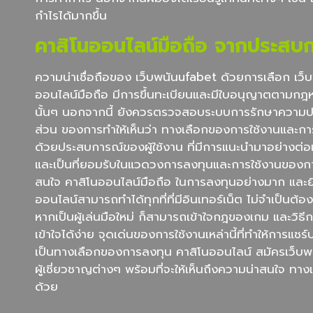
กำไรได้มากขึ้น
คาสิโนออนไลน์มือถือ จากประสบ
ความน่าเชื่อถือของ เว็บพนันufabet ด้วยการเลือก เว็
ออนไลน์มือถือ มีการขึ้นทะเบียนและมีใบอนุญาตตามกฎหมา
นั้นๆ นอกจากนี้ ยังควรตรวจสอบระบบการรักษาความปลอดภ
ส่วน ของการทำให้เห็นว่า ทางเลือกของการใช้งานและการ
ด้วยประสบการณ์ของผู้ใช้งาน ที่มีการแนะนำมาอย่างต่อเนื
และเป็นที่ยอมรับในแวดวงการลงทุนและการใช้งานของการเด
สนใจ คาสิโนออนไลน์มือถือ ในการลงทุนอย่างมาก และย
ออนไลน์สามารถทำได้ทุกที่ที่มีอินเทอร์เน็ต ไม่จำเป็นต
หากเป็นผู้เล่นมือใหม่ ก็สามารถเข้าใจกฎของเกม และวิธ
เข้าใจได้ง่าย จุดเด่นของการใช้งานเหล่านี้ที่ทำให้การแ
เป็นทางเลือกของการลงทุน คาสิโนออนไลน์ สมัครเว็บพนันเ
ผู้เชี่ยวชาญต่างๆ พร้อมที่จะให้เห็นถึงความน่าสนใจ ท
ด้วย