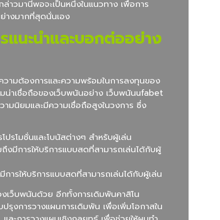
ที่กล่าวมานี้พอจะเป็นหนึ่งในแนวทาง เพื่อการ
ย่างมากที่สุดนั่นเอง
มีการแนะนำและบอกต่ออย่าง
ู่กับความต้องการและความพร้อมในการลงทุนของ
ความน่าเชื่อถือของเว็บพนันอย่าง
เว็บพนันufabet
วามนิยมและมีความเชื่อถือสูงในวงการ ซึ่ง
โปรโมชั่นและโบนัสต่างๆ สำหรับผู้เล่น
ถึงมีการให้บริการแบบสดที่สามารถเล่นได้กับผู้
มีการให้บริการแบบสดที่สามารถเล่นได้กับผู้เล่น
งเว็บพนันด้วย อีกทั้งการเดิมพันคาสิโน
บปรุงการวางแผนการเดิมพัน เพื่อเพิ่มโอกาสใน
และการวางแผนเชิงกลยุทธ์ เพื่อช่วยให้ผมทำ