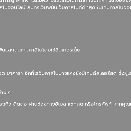
โนออนไลน์ สมัครเว็บพนันเว็บคาสิโนที่ดีที่สุด ในเกมคาสิโนออ
พันและเล่นเกมคาสิโนโดยใช้อินเทอร์เน็ต
 บาคาร่า อีกทั้งเว็บคาสิโนบางแห่งยังมีเกมดีลเลอร์สด ซึ่งผู้
ย่างไร
รถที่จะติดต่อ ผ่านช่องทางอีเมล แชทสด หรือโทรศัพท์ หากคุณม