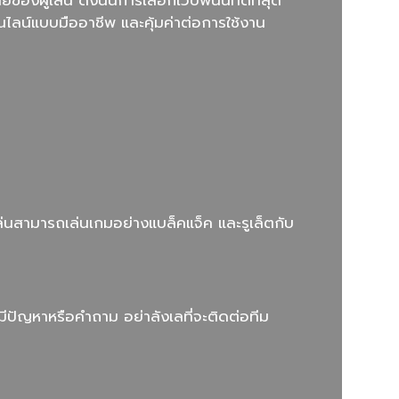
นไลน์แบบมืออาชีพ และคุ้มค่าต่อการใช้งาน
เล่นสามารถเล่นเกมอย่างแบล็คแจ็ค และรูเล็ตกับ
ีปัญหาหรือคำถาม อย่าลังเลที่จะติดต่อทีม