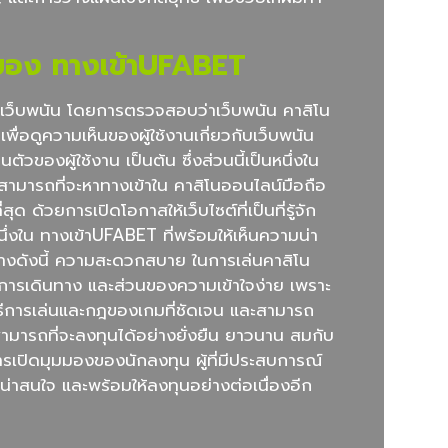
นของ ทางเข้าUFABET
ของเว็บพนัน โดยการตรวจสอบว่าเว็บพนัน คาสิโน
่อดูความเห็นของผู้ใช้งานเกี่ยวกับเว็บพนัน
งผู้ใช้งาน เป็นต้น ซึ่งส่วนนี้เป็นหนึ่งใน
ะสามารถที่จะหาทางเข้าใน
คาสิโนออนไลน์มือถือ
ด้วยการเปิดโอกาสให้เว็บไซต์ที่เป็นที่รู้จัก
นึ่งใน
ทางเข้าUFABET
ที่พร้อมให้เห็นความน่า
่างดังนี้ ความสะดวกสบาย ในการเล่นคาสิโน
ยในการเดินทาง และส่วนของความเข้าใจง่าย เพราะ
วิธีการเล่นและกฎของเกมที่ชัดเจน และสามารถ
ะสามารถที่จะลงทุนได้อย่างยั่งยืน ยาวนาน สมกับ
การเปิดมุมมองของนักลงทุน ผู้ที่มีประสบการณ์
น่าสนใจ และพร้อมให้ลงทุนอย่างต่อเนื่องอีก