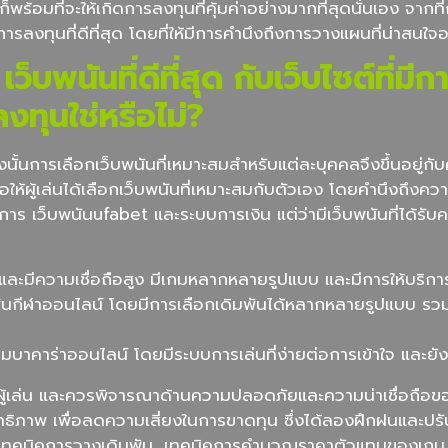
ก็พร้อมที่จะให้เกิดการลงทุนที่คุ้มค่าอย่างมากที่สุดนั่นเอง จาก
ารลงทุนที่ดีที่สุด โดยที่ให้มีการคำนึงถึงการวางแผนที่น่าสนใจอ
็บพนันที่ดีที่สุด กับเว็บไซต์ที่
ลงทุนใช่หรือไม่?
ังนั้นการเลือกเว็บพนันที่เหมาะสมสำหรับแต่ละบุคคลจึงขึ้นอย
ค์เพื่อให้ผู้เล่นได้เลือกเว็บพนันที่เหมาะสมกับตัวเอง โดยคำนึงถึง
 เว็บพนันufabet และระบบการเงิน แต่ว่ามีเว็บพนันที่ได้รับค
ยมและมีความเชื่อถือสูง มีเกมหลากหลายรูปแบบ และมีการให้บริการ
ดิมพันกีฬาออนไลน์ โดยมีการเลือกเดิมพันได้หลากหลายรูปแบบ รวม
เกมบาคาร่าออนไลน์ โดยมีระบบการเล่นที่ง่ายต่อการเข้าใจ และยัง
ของผู้เล่น และควรพิจารณาด้านความปลอดภัยและความน่าเชื่อถือขอ
ธิภาพ เพื่อลดความเสี่ยงในการขาดทุน ซึ่งได้ลองฝึกฝนและปรั
่น เทคนิคการวางเดิมพัน, เทคนิคการคำนวณราคาตัวแทนของเกม, 