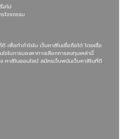
รือไม่
การโจรกรรม
เพื่อทำกำไรใน เว็บคาสิโนเชื่อถือได้ โดยเชื่อ
่สนใจในการมองหาทางเลือกการลงทุนเหล่านี้
มอง
คาสิโนออนไลน์ สมัครเว็บพนันเว็บคาสิโนที่ดี