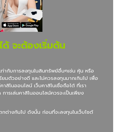
ด้ จะต้องเริ่มต้น
่ากับการลงทุนในสินทรัพย์อื่นๆเช่น หุ้น หรือ
ียมตัวอย่างดี และไม่ควรลงทุนมากเกินไป เพื่อ
์คาสิโนออนไลน์
เว็บคาสิโนเชื่อถือได้
ที่เรา
ุด การเล่นคาสิโนออนไลน์ควรจะเป็นเพียง
ต่างกันไป ดังนั้น ก่อนที่จะลงทุนในเว็บไซต์