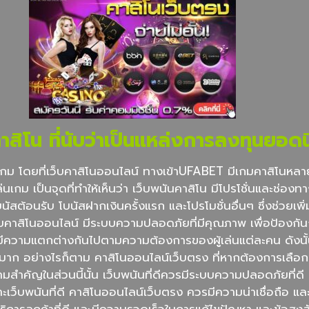
าสิโน ที่นับว่าเป็นแหล่งการลงทุนยอด
กม โดยที่เว็บคาสิโนออนไลน์ ทางเข้าUFABET มีเกมคาสิโนหลายปร
เกม เป็นจุดที่ทำให้เห็นว่า
เว็บพนันคาสิโน
มีโปรโชั่นและช่องทา
นัสต้อนรับ โบนัสฝากเงินครั้งแรก และโปรโมชั่นอื่นๆ ซึ่งช่วย
บคาสิโนออนไลน์ มีระบบความปลอดภัยที่มีคุณภาพ เพื่อป้องกันการ
ละมีความแตกต่างกันไปตามความต้องการของผู้เล่นแต่ละคน ดังนั
ัญมาก อย่างไรก็ตาม
คาสิโนออนไลน์เว็บตรง
ที่หากต้องการเลือกเ
วามสำคัญในส่วนนี้นั้น เว็บพนันที่ดีควรมีระบบความปลอดภัยที่ด
าะเว็บพนันที่ดี คาสิโนออนไลน์เว็บตรง ควรมีความน่าเชื่อถือ
บริการลูกค้าที่ดี และมีความรวดเร็วในการแก้ไขปัญหา และข้อสงสัยข