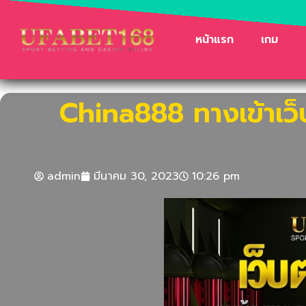
หน้าแรก
เกม
China888 ทางเข้าเว็บพน
admin
มีนาคม 30, 2023
10:26 pm