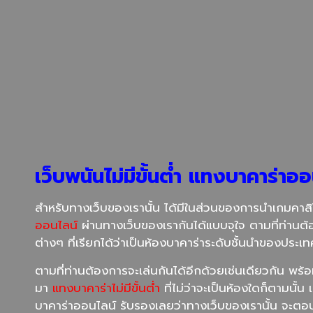
เว็บพนันไม่มีขั้นต่ำ แทงบาคาร่าออน
สำหรับทางเว็บของเรานั้น ได้มีในส่วนของการนำเกมคาสิโ
ออนไลน์
ผ่านทางเว็บของเรากันได้แบบจุใจ ตามที่ท่านต้
ต่างๆ ที่เรียกได้ว่าเป็นห้องบาคาร่าระดับชั้นนำของประ
ตามที่ท่านต้องการจะเล่นกันได้อีกด้วยเช่นเดียวกัน พร้อม
มา
แทงบาคาร่าไม่มีขั้นต่ำ
ที่ไม่ว่าจะเป็นห้องใดก็ตามนั้
บาคาร่าออนไลน์ รับรองเลยว่าทางเว็บของเรานั้น จะตอบโจ