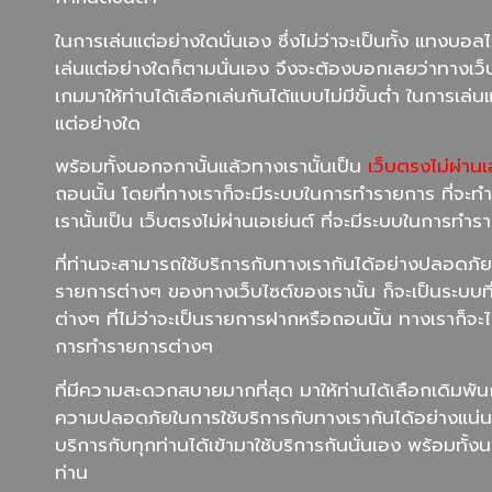
ในการเล่นแต่อย่างใดนั่นเอง ซึ่งไม่ว่าจะเป็นทั้ง แทงบอลไ
เล่นแต่อย่างใดก็ตามนั่นเอง จึงจะต้องบอกเลยว่าทางเว็บขอ
เกมมาให้ท่านได้เลือกเล่นกันได้แบบไม่มีขั้นต่ำ ในการเล
แต่อย่างใด
พร้อมทั้งนอกจกานั้นแล้วทางเรานั้นเป็น
เว็บตรงไม่ผ่านเ
ถอนนั้น โดยที่ทางเราก็จะมีระบบในการทำรายการ ที่จะทำ
เรานั้นเป็น เว็บตรงไม่ผ่านเอเย่นต์ ที่จะมีระบบในการท
ที่ท่านจะสามารถใช้บริการกับทางเรากันได้อย่างปลอดภัย
รายการต่างๆ ของทางเว็บไซต์ของเรานั้น ก็จะเป็นระบบที
ต่างๆ ที่ไม่ว่าจะเป็นรายการฝากหรือถอนนั้น ทางเราก็จ
การทำรายการต่างๆ
ที่มีความสะดวกสบายมากที่สุด มาให้ท่านได้เลือกเดิมพันก
ความปลอดภัยในการใช้บริการกับทางเรากันได้อย่างแน่นอน จ
บริการกับทุกท่านได้เข้ามาใช้บริการกันนั่นเอง พร้อมทั้
ท่าน