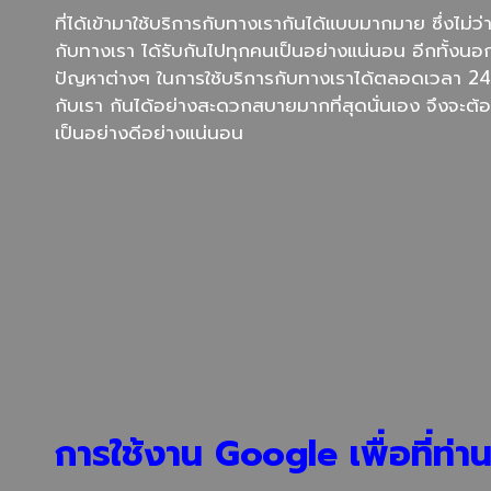
ที่ได้เข้ามาใช้บริการกับทางเรากันได้แบบมากมาย ซึ่งไม่ว่า
กับทางเรา ได้รับกันไปทุกคนเป็นอย่างแน่นอน อีกทั้งนอ
ปัญหาต่างๆ ในการใช้บริการกับทางเราได้ตลอดเวลา 24 ชั่
กับเรา กันได้อย่างสะดวกสบายมากที่สุดนั่นเอง จึงจะต
เป็นอย่างดีอย่างแน่นอน
การใช้งาน Google เพื่อที่ท่า