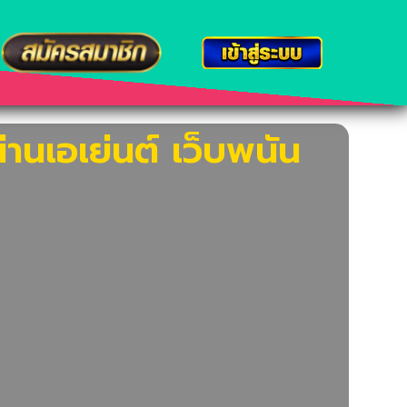
านเอเย่นต์ เว็บพนัน