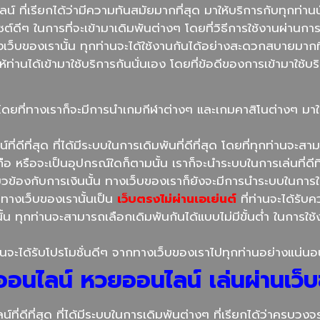
น์ ที่เรียกได้ว่ามีความทันสมัยมากที่สุด มาให้บริการกับทุกท่านน
ต์ดีๆ ในการที่จะเข้ามาเดิมพันต่างๆ โดยที่วิธีการใช้งานผ่าน
เว็บของเรานั้น ทุกท่านจะได้ใช้งานกันได้อย่างสะดวกสบายมากท
ท่านได้เข้ามาใช้บริการกันนั่นเอง โดยที่ข้อดีของการเข้ามาใช้บร
โดยที่ทางเราก็จะมีการนำเกมกีฬาต่างๆ และเกมคาสิโนต่างๆ มาให้
ที่ดีที่สุด ที่ได้มีระบบในการเดิมพันที่ดีที่สุด โดยที่ทุกท่านจะ
อถือ หรือจะเป็นอุปกรณ์ใดก็ตามนั้น เราก็จะนำระบบในการเล่นที่ดีท
วข้องกับการเงินนั้น ทางเว็บของเราก็ยังจะมีการนำระบบในการใช้บ
บทางเว็บของเรานั้นเป็น
เว็บตรงไม่ผ่านเอเย่นต์
ที่ท่านจะได้รั
้น ทุกท่านจะสามารถเลือกเดิมพันกันได้แบบไม่มีขั้นต่ำ ในการใช้ง
 ท่านจะได้รับโปรโมชั่นดีๆ จากทางเว็บของเราไปทุกท่านอย่างแน่น
อนไลน์ หวยออนไลน์ เล่นผ่านเว็บ
์ที่ดีที่สุด ที่ได้มีระบบในการเดิมพันต่างๆ ที่เรียกได้ว่าครบวงจร