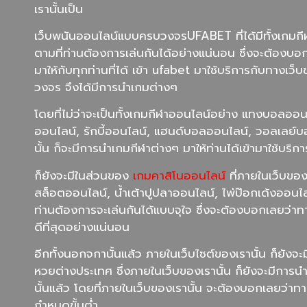
เรานั้นเป็น
เว็บพนันออนไลน์แบบครบวงจรUFABET ที่ได้มีทั้งเกมกีฬา
ตามที่ท่านต้องการเล่นกันได้อย่างแน่นอน ซึ่งจะต้องบ
มาให้กับทุกท่านที่ได้ เข้า ufabet มาใช้บริการกับทางเว
วงจร จึงได้มีการนำเกมต่างๆ
โดยที่ไม่ว่าจะเป็นทั้งเกมกีฬาออนไลน์อย่าง แทงบอลออ
ออนไลน์, รักบี้ออนไลน์,
แฮนด์บอลออนไลน์, วอลเลย์บอล
นั้น ก็จะมีการนำเกมกีฬาต่างๆ มาให้ท่านได้เข้ามาใช้บริ
ก็ยังจะมีในส่วนของ
เกมคาสิโนออนไลน์
ที่ภายในเว็บขอ
สล็อตออนไลน์, น้ำเต้าปูปลาออนไลน์, ไพ่ป๊อกเด้งออนไล
ท่านต้องการจะเล่นกันได้แบบจุใจ ซึ่งจะต้องบอกเลยว่าทางเ
ดีที่สุดอย่างแน่นอน
อีกทั้งนอกจกานั้นแล้ว ภายในเว็บไซต์ของเรานั้น ก็ยั
หวยต่างประเทศ ซึ่งภายในเว็บของเรานั้น ก็ยังจะมีการน
นั้นแล้ว โดยที่ภายในเว็บของเรานั้น จะต้องบอกเลยว่าทา
กำหนดขั้นต่ำ