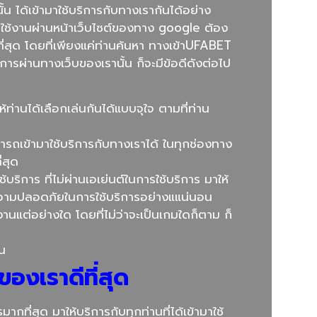
ั้น ได้เข้ามาใช้บริการกับทางเรากันได้อย่าง
การใช้งานผ่านหน้าเว็บไซต์ของทาง google ต้อง
ี่สุด โดยที่เพียงแค่ท่านค้นหา ทางเข้าUFABET
ิการผ่านทางเว็บของเรานั้น ก็จะมีข้อดีดังต่อไป
ท่านได้เลือกเล่นกันได้แบบจุใจ ตามที่ท่าน
สามารถเข้ามาใช้บริการกับทางเราได้ ในทุกช่องทาง
ี่สุด
ริการ ที่ไม่ผ่านเอเย่นต์ในการใช้บริการ มาให้
บความปลอดภัยในการใช้บริการอย่างแแน่นอน
านแต่อย่างใด โดยที่ไม่ว่าจะเป็นเกมใดก็ตาม ก็
อน
ของเราดีที่สุด
มากที่สุด มาให้บริการกับทุกท่านที่ได้เข้ามาใช้