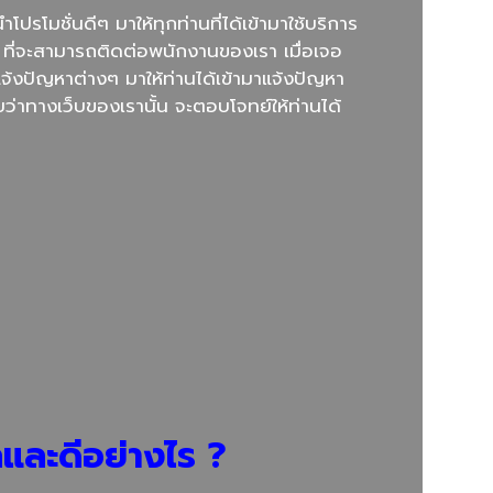
โปรโมชั่นดีๆ มาให้ทุกท่านที่ได้เข้ามาใช้บริการ
น ที่จะสามารถติดต่อพนักงานของเรา เมื่อเจอ
แจ้งปัญหาต่างๆ มาให้ท่านได้เข้ามาแจ้งปัญหา
่าทางเว็บของเรานั้น จะตอบโจทย์ให้ท่านได้
กและดีอย่างไร ?