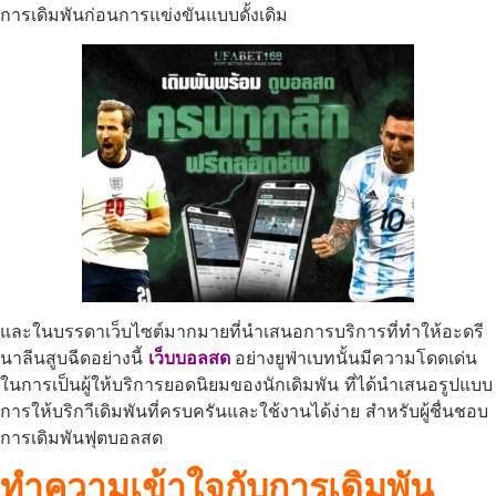
การเดิมพันก่อนการแข่งขันแบบดั้งเดิม
และในบรรดาเว็บไซต์มากมายที่นำเสนอการบริการที่ทำให้อะดรี
นาลีนสูบฉีดอย่างนี้
เว็บบอลสด
อย่างยูฟ่าเบทนั้นมีความโดดเด่น
ในการเป็นผู้ให้บริการยอดนิยมของนักเดิมพัน ที่ได้นำเสนอรูปแบบ
การให้บริกาีเดิมพันที่ครบครันและใช้งานได้ง่าย สำหรับผู้ชื่นชอบ
การเดิมพันฟุตบอลสด
ทำความเข้าใจกับการเดิมพัน