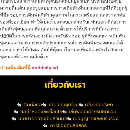
โดยสรุปแล้วการเดิมพันฟุตบอลสดบนยูฟ่าเบท ประกอบไปด้วย
ความตื่นเต้น และรูปแบบการวางเดิมพันที่หลากหลายที่ได้ดึงดูดผู้
ที่ชื่นชอบการเดิมพันกีฬา คุณภาพในการสตรีมสด และราคาต่อ
รองที่ยอดเยี่ยม ทำให้เป็นเว็บแทงบอลสำหรับแฟนบอล ที่ต้องการ
เดิมพันฟุตบอลสดที่สนุกสนาน ด้วยการให้บริการที่มีแนวทาง
ปฏิบัติในการพนันอย่างมีความรับผิดชอบ ผู้ที่ชื่นชอบการเดิมพัน
ฟุตบอลสามารถยกระดับประสบการณ์การเดิมพันของตนเองได้
และอาจทำให้เกิดผลลัพธ์ที่คุ้มค่าในขณะที่เพลิดเพลินไปกับเกม
ฟุตบอลที่สวยงามอีกด้วย
อ่านเพิ่มเติมที่นี่
doddcityisd
เกี่ยวกับเรา
ติดต่อเรา
เกี่ยวกับผู้เขียน
เกี่ยวกับบริษัท
ข้อกำหนดและเงื่อนไข
เล่นพนันอย่างรับผิดชอบ
นโยบายความเป็นส่วนตัว
ใบอนุญาตและใบรับรอง
การป้องกันลิขสิทธิ์