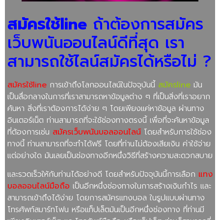
สมัครใช้line
ถ้าต้องการสมัคร
เว็บพนันออนไลน์ดีที่สุด เรา
สามารถใช้ไลน์สมัครได้หรือไม่ ?
สมัครใช้line
การเข้าถึงโลกออนไลน์ในปัจจุบันนี้
สมัครline
มัน
เป็นสื่อกลางในการที่เราสามารถหาข้อมูลต่าง ๆ ที่เป็นสิ่งที่เราอยาก
ค้นหา สิ่งที่เราต้องการได้ง่าย ๆ โดยเพียงแค่หาข้อมูล ผ่านทาง
อินเตอร์เน็ต ท่านสามารถที่จะใช้ช่องทางตรงนี้ เพื่อที่จะค้นหาข้อมูล
ที่ต้องการเช่น
สมัครเว็บพนันบอลออนไลน์
โดยสำหรับการใช้ช่อง
ทางนี้ ท่านสามารถที่จะทำได้ฟรี โดยที่ท่านไม่ต้องเสียเงิน ค่าใช้จ่าย
แต่อย่างใด มันเลยเป็นช่องทางอีกหนึ่งวิธีที่สร้างความสะดวกสบาย
และรวดเร็วให้กับท่านได้อย่างดี โดยสำหรับปัจจุบันนี้การเลือก
แทง
บอลออนไลน์มือถือ
เป็นอีกหนึ่งช่องทางในการสร้างเงินกำไร และ
สามารถเข้าถึงได้ง่าย โดยการสมัครแทงบอล ในรูปแบบผ่านทาง
โทรศัพท์สมาร์ทโฟน หรือแท็ปเล็ตมันเป็นอีกหนึ่งช่องทาง ที่ท่านมี