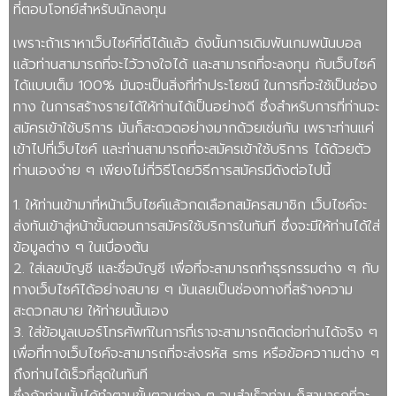
ที่ตอบโจทย์สำหรับนักลงทุน
เพราะถ้าเราหาเว็บไซค์ที่ดีได้แล้ว ดังนั้นการเดิมพันเกมพนันบอล
แล้วท่านสามารถที่จะไว้วางใจได้ และสามารถที่จะลงทุน กับเว็บไซค์
ได้แบบเต็ม 100% มันจะเป็นสิ่งที่ทำประโยชน์ ในการที่จะใช้เป็นช่อง
ทาง ในการสร้างรายได้ให้ท่านได้เป็นอย่างดี ซึ่งสำหรับการที่ท่านจะ
สมัครเข้าใช้บริการ มันก็สะดวดอย่างมากด้วยเช่นกัน เพราะท่านแค่
เข้าไปที่เว็บไซค์ และท่านสามารถที่จะสมัครเข้าใช้บริการ ได้ด้วยตัว
ท่านเองง่าย ๆ เพียงไม่กี่วิธีโดยวิธีการสมัครมีดังต่อไปนี้
1. ให้ท่านเข้ามาที่หน้าเว็บไซค์แล้วกดเลือกสมัครสมาชิก เว็บไซค์จะ
ส่งทันเข้าสู่หน้าขั้นตอนการสมัครใช้บริการในทันที ซึ่งจะมีให้ท่านได้ใส่
ข้อมูลต่าง ๆ ในเบื่องต้น
2. ใส่เลขบัญชี และชื่อบัญชี เพื่อที่จะสามารถทำธุรกรรมต่าง ๆ กับ
ทางเว็บไซค์ได้อย่างสบาย ๆ มันเลยเป็นช่องทางที่สร้างความ
สะดวกสบาย ให้ท่ายนนั้นเอง
3. ใส่ข้อมูลเบอร์โทรศัพท์ในการที่เราจะสามารถติดต่อท่านได้จริง ๆ
เพื่อที่ทางเว็บไซค์จะสามารถที่จะส่งรหัส sms หรือข้อควาามต่าง ๆ
ถึงท่านได้เร็วที่สุดในทันที
ซึ่งถ้าท่านนั้นได้ทำตามขั้นตอนต่าง ๆ จนสำเร็จท่าน ก็สามารถที่จะ