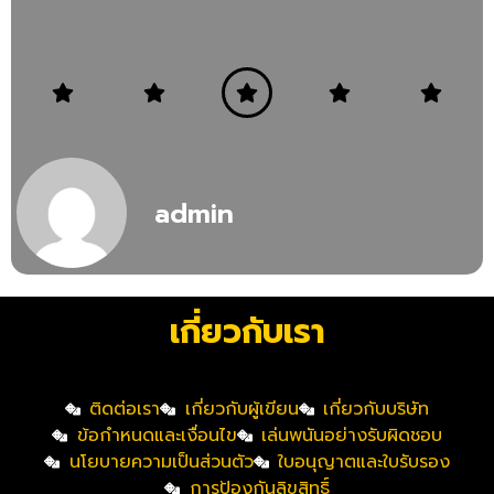
admin
เกี่ยวกับเรา
ติดต่อเรา
เกี่ยวกับผู้เขียน
เกี่ยวกับบริษัท
ข้อกำหนดและเงื่อนไข
เล่นพนันอย่างรับผิดชอบ
นโยบายความเป็นส่วนตัว
ใบอนุญาตและใบรับรอง
การป้องกันลิขสิทธิ์