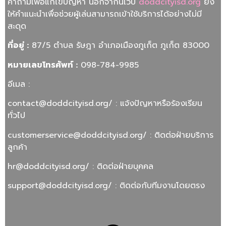
คำถามเพื่อแก้ไขปัญหา นอกจากนี้เว็บ
doddcityisd.org
ยัง
ให้คำแนะนำเพื่อช่วยผู้เล่นสามารถเข้าใช้บริการได้อย่างไม่มี
สะดุด
ที่อยู่ :
87/5 ตำบล รัษฎา อำเภอเมืองภูเก็ต ภูเก็ต 83000
หมายเลขโทรศัพท์ :
098-784-9985
อีเมล :
contact@doddcityisd.org
/ : แจ้งปัญหาหรือร้องเรียน
ทั่วไป
customerservice@doddcityisd.org
/ : ติดต่อฝ่ายบริการ
ลูกค้า
hr@doddcityisd.org
/ : ติดต่อฝ่ายบุคคล
support@doddcityisd.org
/ : ติดต่อกับทีมงานโดยตรง