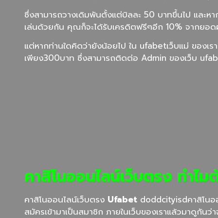
ซึ่งสามารถวางเดิมพันตั้งแต่บิลละ 50 บาทขึ้นไป และหา
เล่นด้วยกัน คุณก็จะได้รับเครดิตฟรีๆอีก 10% จากยอด
แต่หากท่านใดคิดว่ายังน้อยไป ใน ufabetเว็บแม่ ของเรา
เพียง300บาท ซึ่งสามารถติดต่อ Admin ของเว็บ ufabe
คาสิโนออนไลน์เว็บตรง ทำไมต้
คาสิโนออนไลน์เว็บตรง
Ufabet
doddcityisdคาสิโนออนไ
สมัครเข้ามาเป็นสมาชิก ภายในเว็บของเราแล้วมาดูกันว่าจ