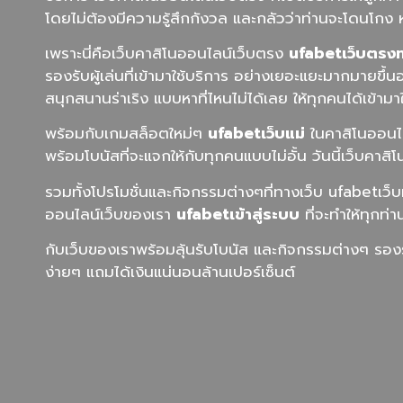
โดยไม่ต้องมีความรู้สึกกังวล และกลัวว่าท่านจะโดนโกง
เพราะนี่คือเว็บคาสิโนออนไลน์เว็บตรง
ufabetเว็บตรงท
รองรับผู้เล่นที่เข้ามาใช้บริการ อย่างเยอะแยะมากมายขึ้นอ
สนุกสนานร่าเริง แบบหาที่ไหนไม่ได้เลย ให้ทุกคนได้เข้ามา
พร้อมกับเกมสล็อตใหม่ๆ
ufabetเว็บแม่
ในคาสิโนออนไล
พร้อมโบนัสที่จะแจกให้กับทุกคนแบบไม่อั้น วันนี้เว็บคา
รวมทั้งโปรโมชั่นและกิจกรรมต่างๆที่ทางเว็บ ufabetเว
ออนไลน์เว็บของเรา
ufabetเข้าสู่ระบบ
ที่จะทำให้ทุกท
กับเว็บของเราพร้อมลุ้นรับโบนัส และกิจกรรมต่างๆ รอง
ง่ายๆ แถมได้เงินแน่นอนล้านเปอร์เซ็นต์