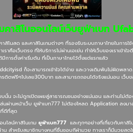
มคาสิโนออนไลน์เว็บยูฟ่าเบท Ufab
สิโนสด และคาสิโนเกมต่างๆ ที่รองรับระบบภาษาไทยในการใช้งาน
าเราคือเว็บตรง ที่ให้บริการไม่ผ่านเอเย่น ทำให้เว็บของเราเข้า
มีการตั้งค่าเริ่มต้น ที่เป็นภาษาไทยไว้ตั้งแต่แรกแล้ว
 doddcityisd ก็จะสามารถเข้าใจได้ง่าย และวางเดิมพันไม่ผิดพลา
บเงินเครดิตฟรีๆไปเลย300บาท และสามารถถอนได้จริงแน่นอน เว็บขอ
ระบบนั้น จะไม่ถูกเปิดเผยสู่สาธารณชนอย่างแน่นอน และท่านไม่
าเล่นผ่านหน้าเว็บ ยูฟ่าเบท777 ไม่ต้องโหลด Application ลงมาส
ดีที่สุด
าออนไลน์คาสิโนเกม
ยูฟ่าเบท777
และทุกๆอย่างที่เกี่ยวกับคาส
่าน สำหรับสมาชิกบางคนที่ชื่นชอบกีฬามวย ทางเราก็มีมวยสดให