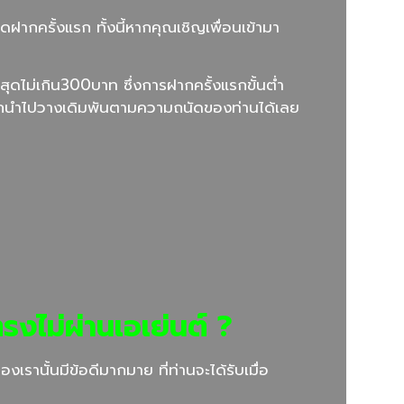
ากครั้งแรก ทั้งนี้หากคุณเชิญเพื่อนเข้ามา
ุดไม่เกิน300บาท ซึ่งการฝากครั้งแรกขั้นต่ำ
ารถนำไปวางเดิมพันตามความถนัดของท่านได้เลย
งไม่ผ่านเอเย่นต์ ?
เรานั้นมีข้อดีมากมาย ที่ท่านจะได้รับเมื่อ