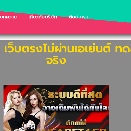
บทความ
เกี่ยวกับบริษัท
ติดต่อเรา
เว็บตรงไม่ผ่านเอเย่นต์ ทดล
จริง