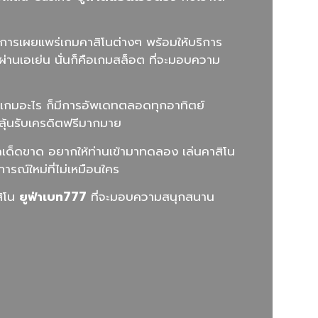
ับในการเผยแพร่เกมคาสิโนต่างๆ พร้อมให้บริการ
ม่ผ่านเอเย่น นั่นก็คือเกมสล็อต ที่จะมอบความ
าจะเกมอะไร ก็มีการอัพเดทตลอดทุกอาทิตย์
มลุ้นรับเครดิตฟรีมากมาย
าดเด็ดขาด อยากให้ท่านเข้ามาทดลอง เล่นคาสิโน
ารณ์ใหม่ที่ไม่เหมือนใคร
สิโน
ยูฟ่าเบท777
ที่จะมอบความสนุกสนาน