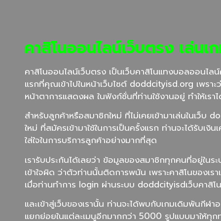
คาสิโนออนไลน์เว็บตรง เล่นเก
คาสิโนออนไลน์เว็บตรง เป็นเว็บคาสิโนแทงบอลออนไลน์คา
แรกที่คุณเข้าไปในหน้าเว็บไซต์ doddcityisd.org เพราะว่
หน้าตาการแสดงผล ในฟังก์ชั่นที่ท่านใช้งานอยู่ ทำให้เราได้
สำหรับลูกค้าหรือสมาชิกใหม่ ที่ไม่เคยเข้ามาเล่นในเว็บ
ใหม่ ที่สมัครเข้ามาใช้ในการเป็นครั้งแรก ท่านจะได้รั
ใส่ใจในการบริการลูกค้าอย่างมากที่สุด
เรารับประกันได้เลยว่า ข้อมูลของสมาชิกทุกคนที่อยู่ใน
เข้าใจผิด ว่าตัวท่านนั้นติดการพนัน เพราะคาสิโนของเร
เมื่อท่านทำการ login ผ่านระบบ doddcityisdเว็บคาสิโนที่
และเข้าสู่เว็บของเรานั้น ท่านจะได้พบกับเกมเดิมพันกีฬ
แยกย่อยในแต่ละเมนูอีกมากกว่า 5000 รูปแบบมาให้ทุกท