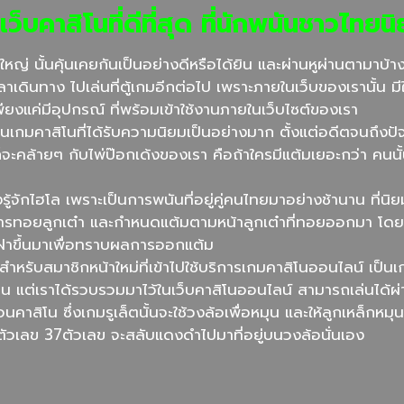
บคาสิโนที่ดีที่สุด ที่นักพนันชาวไทยน
หญ่ นั้นคุ้นเคยกันเป็นอย่างดีหรือได้ยิน และผ่านหูผ่านตามาบ้าง
วลาเดินทาง ไปเล่นที่ตู้เกมอีกต่อไป เพราะภายในเว็บของเรานั้น ม
พียงแค่มีอุปกรณ์ ที่พร้อมเข้าใช้งานภายในเว็บไซต์ของเรา
เกมคาสิโนที่ได้รับความนิยมเป็นอย่างมาก ตั้งแต่อดีตจนถึงปัจจ
นก็จะคล้ายๆ กับไพ่ป๊อกเด้งของเรา คือถ้าใครมีแต้มเยอะกว่า คนน
องรู้จักไฮโล เพราะเป็นการพนันที่อยู่คู่คนไทยมาอย่างช้านาน ที
อการทอยลูกเต๋า และกำหนดแต้มตามหน้าลูกเต๋าที่ทอยออกมา โดยกา
ิดฝาขึ้นมาเพื่อทราบผลการออกแต้ม
หรับสมาชิกหน้าใหม่ที่เข้าไปใช้บริการเกมคาสิโนออนไลน์ เป็นเ
โน แต่เราได้รวบรวมมาไว้ในเว็บคาสิโนออนไลน์ สามารถเล่นได้ผ่าน
บ่อนคาสิโน ซึ่งเกมรูเล็ตนั้นจะใช้วงล้อเพื่อหมุน และให้ลูกเหล็กห
ตัวเลข 37ตัวเลข จะสลับแดงดำไปมาที่อยู่บนวงล้อนั่นเอง